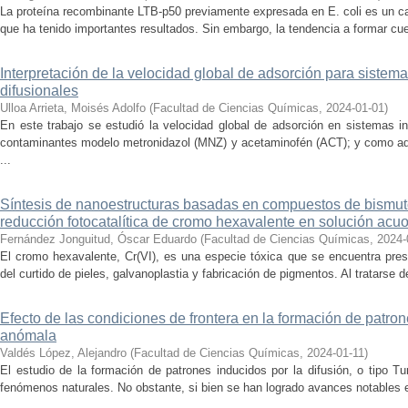
La proteína recombinante LTB-p50 previamente expresada en E. coli es un c
que ha tenido importantes resultados. Sin embargo, la tendencia a formar cue
Interpretación de la velocidad global de adsorción para siste
difusionales
Ulloa Arrieta, Moisés Adolfo
(
Facultad de Ciencias Químicas
,
2024-01-01
)
En este trabajo se estudió la velocidad global de adsorción en sistemas i
contaminantes modelo metronidazol (MNZ) y acetaminofén (ACT); y como ad
...
Síntesis de nanoestructuras basadas en compuestos de bismuto
reducción fotocatalítica de cromo hexavalente en solución acu
Fernández Jonguitud, Óscar Eduardo
(
Facultad de Ciencias Químicas
,
2024-
El cromo hexavalente, Cr(VI), es una especie tóxica que se encuentra pres
del curtido de pieles, galvanoplastia y fabricación de pigmentos. Al tratarse 
Efecto de las condiciones de frontera en la formación de patron
anómala
Valdés López, Alejandro
(
Facultad de Ciencias Químicas
,
2024-01-11
)
El estudio de la formación de patrones inducidos por la difusión, o tipo Tur
fenómenos naturales. No obstante, si bien se han logrado avances notables e