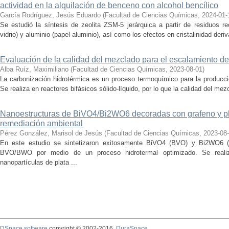
actividad en la alquilación de benceno con alcohol bencílico
García Rodríguez, Jesús Eduardo
(
Facultad de Ciencias Químicas
,
2024-01-
Se estudió la síntesis de zeolita ZSM-5 jerárquica a partir de residuos re
vidrio) y aluminio (papel aluminio), así como los efectos en cristalinidad deriv
Evaluación de la calidad del mezclado para el escalamiento de
Alba Ruíz, Maximiliano
(
Facultad de Ciencias Químicas
,
2023-08-01
)
La carbonización hidrotérmica es un proceso termoquímico para la producci
Se realiza en reactores bifásicos sólido-líquido, por lo que la calidad del me
Nanoestructuras de BiVO4/Bi2WO6 decoradas con grafeno y pla
remediación ambiental
Pérez González, Marisol de Jesús
(
Facultad de Ciencias Químicas
,
2023-08
En este estudio se sintetizaron exitosamente BiVO4 (BVO) y Bi2WO6 (
BVO/BWO por medio de un proceso hidrotermal optimizado. Se real
nanopartículas de plata ...
DSpace software
copyright © 2002-2016
DuraSpace