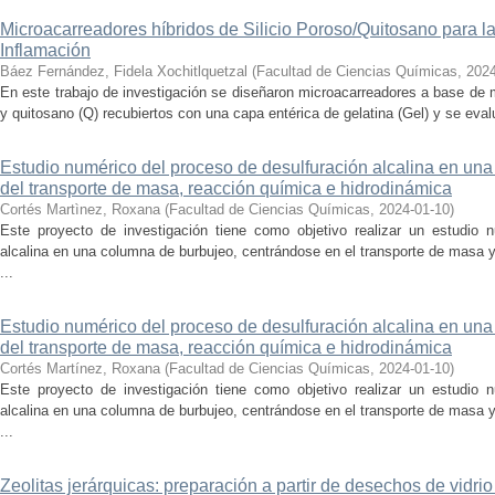
Microacarreadores híbridos de Silicio Poroso/Quitosano para la 
Inflamación
Báez Fernández, Fidela Xochitlquetzal
(
Facultad de Ciencias Químicas
,
2024
En este trabajo de investigación se diseñaron microacarreadores a base de m
y quitosano (Q) recubiertos con una capa entérica de gelatina (Gel) y se evalu
Estudio numérico del proceso de desulfuración alcalina en una
del transporte de masa, reacción química e hidrodinámica
Cortés Martìnez, Roxana
(
Facultad de Ciencias Químicas
,
2024-01-10
)
Este proyecto de investigación tiene como objetivo realizar un estudio 
alcalina en una columna de burbujeo, centrándose en el transporte de masa
...
Estudio numérico del proceso de desulfuración alcalina en una
del transporte de masa, reacción química e hidrodinámica
Cortés Martínez, Roxana
(
Facultad de Ciencias Químicas
,
2024-01-10
)
Este proyecto de investigación tiene como objetivo realizar un estudio 
alcalina en una columna de burbujeo, centrándose en el transporte de masa
...
Zeolitas jerárquicas: preparación a partir de desechos de vidrio