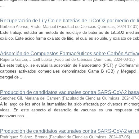
...
Recuperación de Li y Co de baterías de LiCoO2 por medio de li
Barbosa Alonso, Víctor Manuel
(
Facultad de Ciencias Químicas
,
2024-12-01
)
Este trabajo estudia un método de reciclaje de baterías de LiCoO2 mediant
oxálico. Este ácido forma oxalato de litio, el cual es soluble, y oxalato de coba
Adsorción de Compuestos Farmacéuticos sobre Carbón Activa
Ruperto Garcia, Jitzell Lupita
(
Facultad de Ciencias Químicas
,
2024-08-13
)
En este trabajo, se evaluó la adsorción de Paracetamol (PCT) y Clorfenami
carbones activados comerciales denominados Gama B (GB) y Megapol 
xerogel de ...
Producción de candidatos vacunales contra SARS-CoV-2 basad
Sánchez Gil, Mariana del Carmen
(
Facultad de Ciencias Químicas
,
2024-07-
A lo largo de los años la humanidad ha sido afectada por diversos microo
vidas. En este aspecto el desarrollo de vacunas es una respuesta crí
nanovacunas ...
Producción de candidatos vacunales contra SARS-CoV-2 en un 
Rodríguez Suárez, Brenda
(
Facultad de Ciencias Químicas
,
2024-07-05
)