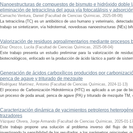
Nanoestructuras de compuestos de bismuto e hidróxido doble la
eliminación de tetraciclina del agua vía fotocatálisis y adsorció
Camacho Ventura, Daniel
(
Facultad de Ciencias Químicas
,
2025-08-08
)
La tetraciclina (TC) es un antibiótico de uso humano y veterinario, detecta
trabajo se sintetizaron, vía hidrotermal, novedosas nanoestructuras (NEs) bifu
Valorización de residuos agroalimentarios mediante procesos 
Díaz Orozco, Lucila
(
Facultad de Ciencias Químicas
,
2025-08-04
)
Este trabajo presenta un estudio preliminar para la valorización de resid
biotecnológicos, enfocado en la producción de ácido láctico a partir de siste
Generación de ácidos carboxílicos producidos por carbonizaci
penca de agave y triturado de mezquite
Rodríguez Martínez, Antonio
(
Facultad de Ciencias Químicas
,
2024-11-13
)
El proceso de Carbonización Hidrotérmica (HTC) es aplicado a un par de bi
un proceso de poda anual, penca de agave (PA) y triturado de mezquite TM, c
Caracterización dinámica de yacimientos petroleros heterogé
trazadores
Vázquez Olvera, Jorge Armando
(
Facultad de Ciencias Químicas
,
2025-01-1
Este trabajo propone una solución al problema inverso del flujo de tr
investigando la sensibilidad de los resultados a los parámetros principales q