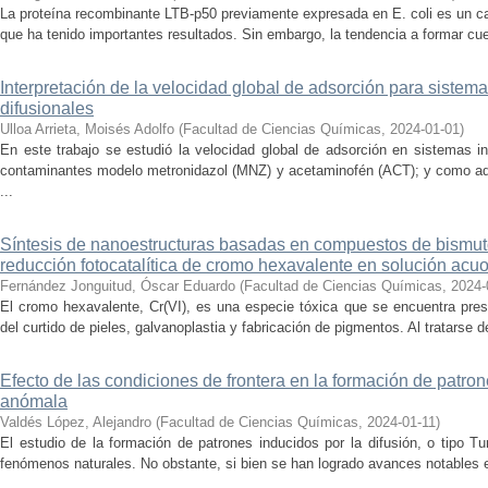
La proteína recombinante LTB-p50 previamente expresada en E. coli es un c
que ha tenido importantes resultados. Sin embargo, la tendencia a formar cue
Interpretación de la velocidad global de adsorción para siste
difusionales
Ulloa Arrieta, Moisés Adolfo
(
Facultad de Ciencias Químicas
,
2024-01-01
)
En este trabajo se estudió la velocidad global de adsorción en sistemas i
contaminantes modelo metronidazol (MNZ) y acetaminofén (ACT); y como ad
...
Síntesis de nanoestructuras basadas en compuestos de bismuto
reducción fotocatalítica de cromo hexavalente en solución acu
Fernández Jonguitud, Óscar Eduardo
(
Facultad de Ciencias Químicas
,
2024-
El cromo hexavalente, Cr(VI), es una especie tóxica que se encuentra pres
del curtido de pieles, galvanoplastia y fabricación de pigmentos. Al tratarse 
Efecto de las condiciones de frontera en la formación de patron
anómala
Valdés López, Alejandro
(
Facultad de Ciencias Químicas
,
2024-01-11
)
El estudio de la formación de patrones inducidos por la difusión, o tipo Tur
fenómenos naturales. No obstante, si bien se han logrado avances notables e