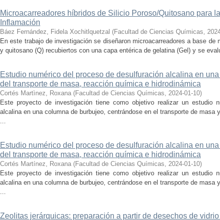
Microacarreadores híbridos de Silicio Poroso/Quitosano para la 
Inflamación
Báez Fernández, Fidela Xochitlquetzal
(
Facultad de Ciencias Químicas
,
2024
En este trabajo de investigación se diseñaron microacarreadores a base de m
y quitosano (Q) recubiertos con una capa entérica de gelatina (Gel) y se evalu
Estudio numérico del proceso de desulfuración alcalina en una
del transporte de masa, reacción química e hidrodinámica
Cortés Martìnez, Roxana
(
Facultad de Ciencias Químicas
,
2024-01-10
)
Este proyecto de investigación tiene como objetivo realizar un estudio 
alcalina en una columna de burbujeo, centrándose en el transporte de masa
...
Estudio numérico del proceso de desulfuración alcalina en una
del transporte de masa, reacción química e hidrodinámica
Cortés Martínez, Roxana
(
Facultad de Ciencias Químicas
,
2024-01-10
)
Este proyecto de investigación tiene como objetivo realizar un estudio 
alcalina en una columna de burbujeo, centrándose en el transporte de masa
...
Zeolitas jerárquicas: preparación a partir de desechos de vidrio