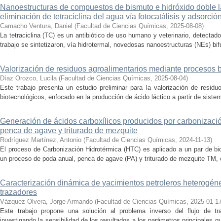
Nanoestructuras de compuestos de bismuto e hidróxido doble la
eliminación de tetraciclina del agua vía fotocatálisis y adsorció
Camacho Ventura, Daniel
(
Facultad de Ciencias Químicas
,
2025-08-08
)
La tetraciclina (TC) es un antibiótico de uso humano y veterinario, detecta
trabajo se sintetizaron, vía hidrotermal, novedosas nanoestructuras (NEs) bifu
Valorización de residuos agroalimentarios mediante procesos 
Díaz Orozco, Lucila
(
Facultad de Ciencias Químicas
,
2025-08-04
)
Este trabajo presenta un estudio preliminar para la valorización de resid
biotecnológicos, enfocado en la producción de ácido láctico a partir de siste
Generación de ácidos carboxílicos producidos por carbonizaci
penca de agave y triturado de mezquite
Rodríguez Martínez, Antonio
(
Facultad de Ciencias Químicas
,
2024-11-13
)
El proceso de Carbonización Hidrotérmica (HTC) es aplicado a un par de bi
un proceso de poda anual, penca de agave (PA) y triturado de mezquite TM, c
Caracterización dinámica de yacimientos petroleros heterogé
trazadores
Vázquez Olvera, Jorge Armando
(
Facultad de Ciencias Químicas
,
2025-01-1
Este trabajo propone una solución al problema inverso del flujo de tr
investigando la sensibilidad de los resultados a los parámetros principales q