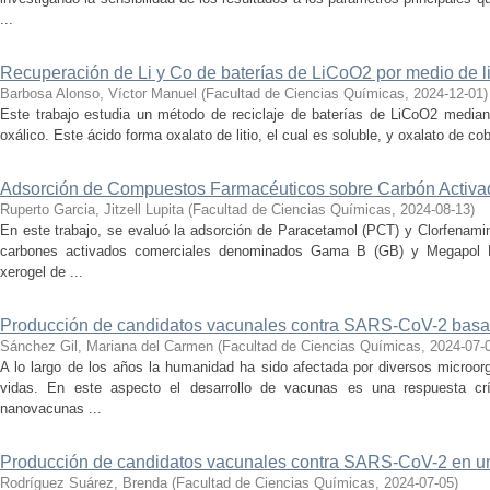
...
Recuperación de Li y Co de baterías de LiCoO2 por medio de li
Barbosa Alonso, Víctor Manuel
(
Facultad de Ciencias Químicas
,
2024-12-01
)
Este trabajo estudia un método de reciclaje de baterías de LiCoO2 mediant
oxálico. Este ácido forma oxalato de litio, el cual es soluble, y oxalato de coba
Adsorción de Compuestos Farmacéuticos sobre Carbón Activa
Ruperto Garcia, Jitzell Lupita
(
Facultad de Ciencias Químicas
,
2024-08-13
)
En este trabajo, se evaluó la adsorción de Paracetamol (PCT) y Clorfenami
carbones activados comerciales denominados Gama B (GB) y Megapol 
xerogel de ...
Producción de candidatos vacunales contra SARS-CoV-2 basad
Sánchez Gil, Mariana del Carmen
(
Facultad de Ciencias Químicas
,
2024-07-
A lo largo de los años la humanidad ha sido afectada por diversos microo
vidas. En este aspecto el desarrollo de vacunas es una respuesta crí
nanovacunas ...
Producción de candidatos vacunales contra SARS-CoV-2 en un 
Rodríguez Suárez, Brenda
(
Facultad de Ciencias Químicas
,
2024-07-05
)