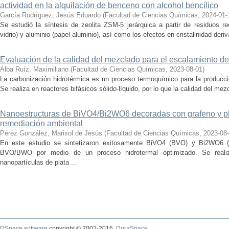
actividad en la alquilación de benceno con alcohol bencílico
García Rodríguez, Jesús Eduardo
(
Facultad de Ciencias Químicas
,
2024-01-
Se estudió la síntesis de zeolita ZSM-5 jerárquica a partir de residuos re
vidrio) y aluminio (papel aluminio), así como los efectos en cristalinidad deriv
Evaluación de la calidad del mezclado para el escalamiento de
Alba Ruíz, Maximiliano
(
Facultad de Ciencias Químicas
,
2023-08-01
)
La carbonización hidrotérmica es un proceso termoquímico para la producci
Se realiza en reactores bifásicos sólido-líquido, por lo que la calidad del me
Nanoestructuras de BiVO4/Bi2WO6 decoradas con grafeno y pla
remediación ambiental
Pérez González, Marisol de Jesús
(
Facultad de Ciencias Químicas
,
2023-08
En este estudio se sintetizaron exitosamente BiVO4 (BVO) y Bi2WO6 (
BVO/BWO por medio de un proceso hidrotermal optimizado. Se real
nanopartículas de plata ...
DSpace software
copyright © 2002-2016
DuraSpace