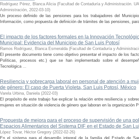
Rodríguez Pérez, Blanca Alicia
(
Facultad de Contaduría y Administración. U
Administración
,
2022-03-10
)
Un proceso definido de las pensiones para los trabajadores del Municip
Información, como propuesta de definición de trámites de las pensiones, para
El impacto de los factores formales en la Innovación Tecnológi
Municipal: Evidencia del Municipio de San Luis Potosí
Ramos Rodríguez, Blanca Esmeralda
(
Facultad de Contaduría y Administrac
El presente documento tiene como objetivo presentar el impacto de los fac
Políticas, procesos etc.) que se han implementado sobre el desempe
Tecnológica ...
Resiliencia y sobrecarga laboral en personal de atención a muj
de género: El caso de Puerta Violeta, San Luis Potosí, México
Varela Urbina, Daniela
(
2022-03
)
El propósito de este trabajo fue explicar la relación entre resiliencia y sobr
mujeres en situación de violencia de género que laboran en la organización Pu
Propuesta de mejora para el proceso de supervisión de una polí
Espacios Alimentarios del Sistema DIF en el Estado de San Lu
López Tovar, Héctor Gregory
(
2022-02-26
)
En el sistema para el desarrollo integral de la familia del Estado de Sa