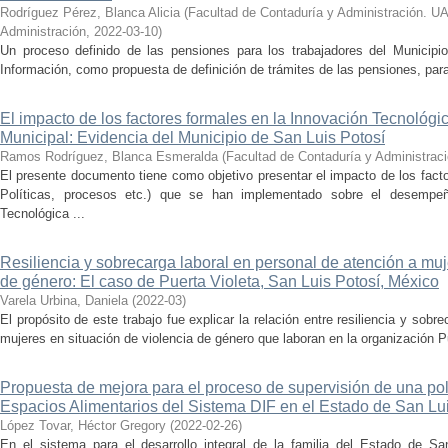
Rodríguez Pérez, Blanca Alicia
(
Facultad de Contaduría y Administración. U
Administración
,
2022-03-10
)
Un proceso definido de las pensiones para los trabajadores del Municip
Información, como propuesta de definición de trámites de las pensiones, para
El impacto de los factores formales en la Innovación Tecnológi
Municipal: Evidencia del Municipio de San Luis Potosí
Ramos Rodríguez, Blanca Esmeralda
(
Facultad de Contaduría y Administrac
El presente documento tiene como objetivo presentar el impacto de los fac
Políticas, procesos etc.) que se han implementado sobre el desempe
Tecnológica ...
Resiliencia y sobrecarga laboral en personal de atención a muj
de género: El caso de Puerta Violeta, San Luis Potosí, México
Varela Urbina, Daniela
(
2022-03
)
El propósito de este trabajo fue explicar la relación entre resiliencia y sobr
mujeres en situación de violencia de género que laboran en la organización Pu
Propuesta de mejora para el proceso de supervisión de una polí
Espacios Alimentarios del Sistema DIF en el Estado de San Lu
López Tovar, Héctor Gregory
(
2022-02-26
)
En el sistema para el desarrollo integral de la familia del Estado de Sa