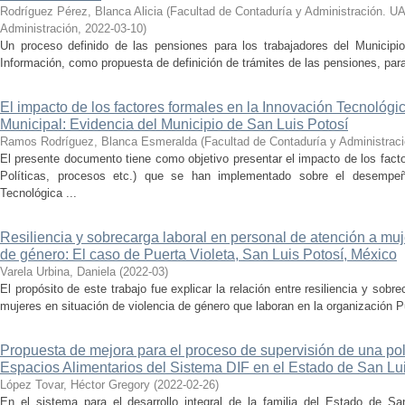
Rodríguez Pérez, Blanca Alicia
(
Facultad de Contaduría y Administración. U
Administración
,
2022-03-10
)
Un proceso definido de las pensiones para los trabajadores del Municip
Información, como propuesta de definición de trámites de las pensiones, para
El impacto de los factores formales en la Innovación Tecnológi
Municipal: Evidencia del Municipio de San Luis Potosí
Ramos Rodríguez, Blanca Esmeralda
(
Facultad de Contaduría y Administrac
El presente documento tiene como objetivo presentar el impacto de los fac
Políticas, procesos etc.) que se han implementado sobre el desempe
Tecnológica ...
Resiliencia y sobrecarga laboral en personal de atención a muj
de género: El caso de Puerta Violeta, San Luis Potosí, México
Varela Urbina, Daniela
(
2022-03
)
El propósito de este trabajo fue explicar la relación entre resiliencia y sobr
mujeres en situación de violencia de género que laboran en la organización Pu
Propuesta de mejora para el proceso de supervisión de una polí
Espacios Alimentarios del Sistema DIF en el Estado de San Lu
López Tovar, Héctor Gregory
(
2022-02-26
)
En el sistema para el desarrollo integral de la familia del Estado de Sa