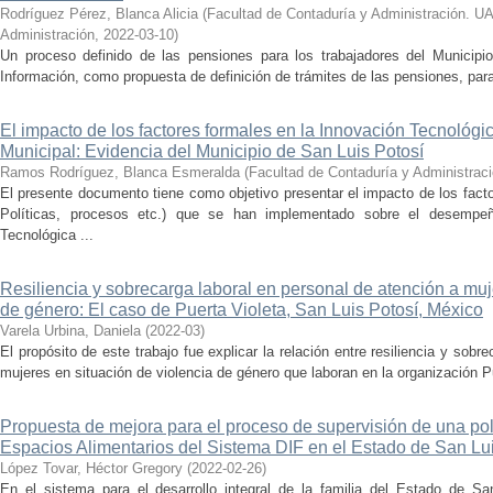
Rodríguez Pérez, Blanca Alicia
(
Facultad de Contaduría y Administración. U
Administración
,
2022-03-10
)
Un proceso definido de las pensiones para los trabajadores del Municip
Información, como propuesta de definición de trámites de las pensiones, para
El impacto de los factores formales en la Innovación Tecnológi
Municipal: Evidencia del Municipio de San Luis Potosí
Ramos Rodríguez, Blanca Esmeralda
(
Facultad de Contaduría y Administrac
El presente documento tiene como objetivo presentar el impacto de los fac
Políticas, procesos etc.) que se han implementado sobre el desempe
Tecnológica ...
Resiliencia y sobrecarga laboral en personal de atención a muj
de género: El caso de Puerta Violeta, San Luis Potosí, México
Varela Urbina, Daniela
(
2022-03
)
El propósito de este trabajo fue explicar la relación entre resiliencia y sobr
mujeres en situación de violencia de género que laboran en la organización Pu
Propuesta de mejora para el proceso de supervisión de una polí
Espacios Alimentarios del Sistema DIF en el Estado de San Lu
López Tovar, Héctor Gregory
(
2022-02-26
)
En el sistema para el desarrollo integral de la familia del Estado de Sa