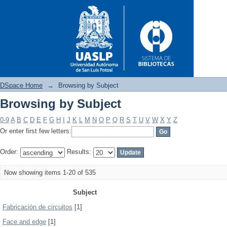
DSpace Home
→
Browsing by Subject
Browsing by Subject
Browsing by Subject
0-9
A
B
C
D
E
F
G
H
I
J
K
L
M
N
O
P
Q
R
S
T
U
V
W
X
Y
Z
Or enter first few letters:
Order:
Results:
Now showing items 1-20 of 535
Subject
Fabricación de circuitos
[1]
Face and edge
[1]