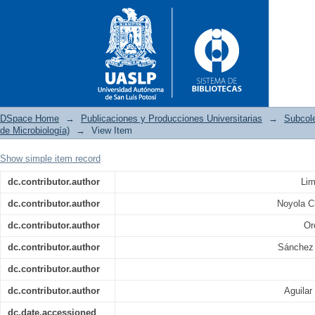
DSpace Home
→
Publicaciones y Producciones Universitarias
→
Subcol
de Microbiología)
→
View Item
Show simple item record
Póster: Síndrome de TORCH: p
dc.contributor.author
Lim
dc.contributor.author
Noyola Ch
dc.contributor.author
Or
dc.contributor.author
Sánchez 
dc.contributor.author
dc.contributor.author
Aguilar
dc.date.accessioned