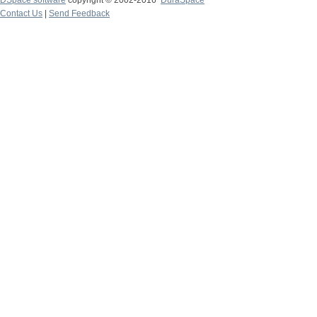
DSpace software
copyright © 2002-2016
DuraSpace
Contact Us
|
Send Feedback