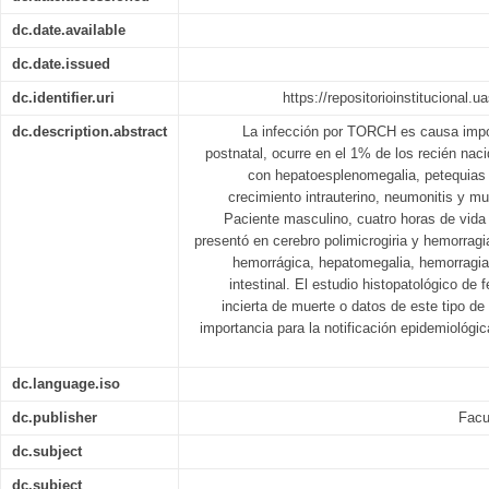
dc.date.available
dc.date.issued
dc.identifier.uri
https://repositorioinstitucional.
dc.description.abstract
La infección por TORCH es causa impor
postnatal, ocurre en el 1% de los recién na
con hepatoesplenomegalia, petequias 
crecimiento intrauterino, neumonitis y m
Paciente masculino, cuatro horas de vida 
presentó en cerebro polimicrogiria y hemorrag
hemorrágica, hepatomegalia, hemorragia 
intestinal. El estudio histopatológico de
incierta de muerte o datos de este tipo 
importancia para la notificación epidemiológ
dc.language.iso
dc.publisher
Facu
dc.subject
dc.subject