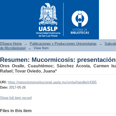
DSpace Home
→
Publicaciones y Producciones Universitarias
→
Subcol
de Microbiología)
→
View Item
Resumen: Mucormicosis: presentación
Resumen: Mucormicosis: pres
Oros Ovalle, Cuauhtémoc
;
Sánchez Acosta, Carmen Is
Rafael
;
Tovar Oviedo, Juana*
URI:
https://repositorioinstitucional.uaslp.mx/xmlui/handle/i/4365
Date:
2017-05-26
Show full item record
Files in this item