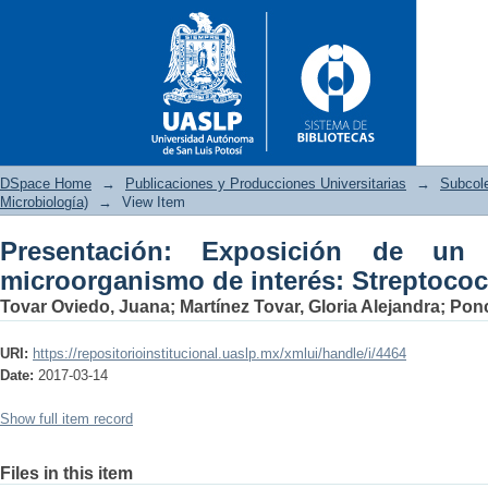
DSpace Home
→
Publicaciones y Producciones Universitarias
→
Subcol
Microbiología)
→
View Item
Presentación: Exposición de un 
Presentación: Exposición de
microorganismo de interés: Streptoco
Streptococcus pyogenes
Tovar Oviedo, Juana
;
Martínez Tovar, Gloria Alejandra
;
Ponc
URI:
https://repositorioinstitucional.uaslp.mx/xmlui/handle/i/4464
Date:
2017-03-14
Show full item record
Files in this item