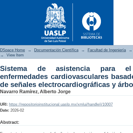
DSpace Home
→
Documentación Científica
→
Facultad de Ingeniería
→
→
View Item
Sistema de asistencia para el
Sistema de asistencia para 
enfermedades cardiovasculares basad
basado en procesamiento de se
de señales electrocardiográficas y árb
Navarro Ramírez, Alberto Jorge
URI:
https://repositorioinstitucional.uaslp.mx/xmlui/handle/i/10007
Date:
2026-02
Abstract: