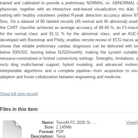
trained and calibrated to provide a preliminary NORMAL vs. ABNORMAL d
physician, together with an interactive web-based visualization mo dule. 
setting with healthy volunteers yielded R-peak detection accuracy above 9
5ms. On a dataset of 90 labeled records (45 normal and 45 abnormal) used fo
the CART classifier achieved an average accuracy of 84.44 %, an F1-macro
for the normal class and 91.11 % for the abnormal class, and an AUC
developed with Bootstrap and Plotly, enables remote review of ECG traces a
shows that reliable preliminary cardiac diagnoses can be delivered with l
below 500USD, hosting below 5USD/month), making the system suitable f
resource-constrained or limited connectivity settings. Strengths, limitations,
inclu ding multichannel support, hybrid modeling, and advanced motion-
interpretable algorithms and a complete pipeline—from acquisition to visua
adoption and foster collaboration between engineering and medicine.
Show full item record
Files in this item
Name:
TesisM.FC.2026.Si ...
View/
Size:
2.145Mb
Format:
PDF
Description:
Tesis