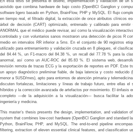
En esta tesis se presenta el diseño, implementación y validación de un s
asistido que combina hardware de bajo costo (OpenBCI Ganglion y computa
software ligero basado en Python, BrainFlow, PHP y MySQL. El flujo comple
en tiempo real, el filtrado digital, la extracción de once atributos clínicos 
árbol de decisión (CART) optimizado, entrenado y calibrado para emiti
ANORMAL que el médico puede revisar, así como la visualización interactiva
controlado y con voluntarios sanos mostraron una detección de picos R con
medio en intervalos RR inferior a 5ms. En el conjunto de 90 registros eti
utilizado para entrenamiento y validación cruzada en 8 pliegues, el clasif
del 84.44 %, un F1-macro del 84.38 %, un recall del 77.78 % para la cla
anormal, así como un AUC-ROC del 85.83 %. El sistema web, desarrollado
revisión remota de trazas ECG y la exportación de reportes en PDF. Este tr
un apoyo diagnóstico preliminar fiable, de baja latencia y costo reducid
menor a 5USD/mes), apto para entornos de atención primaria y telemedicina
discuten fortalezas, limitaciones y líneas de trabajo futuro, entre ellas e
híbridos y la corrección avanzada de artefactos por movimiento. El énfasis en
completo —de la adquisición a la visualización— busca facilitar la adop
ingeniería y medicina.
This master’s thesis presents the design, implementation, and validation o
system that combines low-cost hardware (OpenBCI Ganglion and standard lapt
Python, BrainFlow, PHP, and MySQL. The end-to-end pipeline encompasse
filtering, extraction of eleven essential clinical features, and classificatio