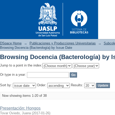
DSpace Home
→
Publicaciones y Producciones Universitarias
→
Subcol
Browsing Docencia (Bacterología) by Issue Date
Browsing Docencia (Bacterología) by I
Browsing Docencia (Bacterolog
Jump to a point in the index:
Or type in a year:
Sort by:
Order:
Results:
Now showing items 1-20 of 38
Presentación: Hongos
Tovar Oviedo, Juana
(
2017-01-26
)