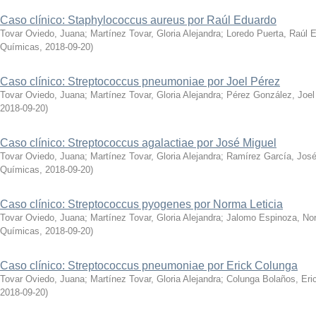
Caso clínico: Staphylococcus aureus por Raúl Eduardo
Tovar Oviedo, Juana
;
Martínez Tovar, Gloria Alejandra
;
Loredo Puerta, Raúl 
Químicas
,
2018-09-20
)
Caso clínico: Streptococcus pneumoniae por Joel Pérez
Tovar Oviedo, Juana
;
Martínez Tovar, Gloria Alejandra
;
Pérez González, Joel
2018-09-20
)
Caso clínico: Streptococcus agalactiae por José Miguel
Tovar Oviedo, Juana
;
Martínez Tovar, Gloria Alejandra
;
Ramírez García, José
Químicas
,
2018-09-20
)
Caso clínico: Streptococcus pyogenes por Norma Leticia
Tovar Oviedo, Juana
;
Martínez Tovar, Gloria Alejandra
;
Jalomo Espinoza, Nor
Químicas
,
2018-09-20
)
Caso clínico: Streptococcus pneumoniae por Erick Colunga
Tovar Oviedo, Juana
;
Martínez Tovar, Gloria Alejandra
;
Colunga Bolaños, Eri
2018-09-20
)