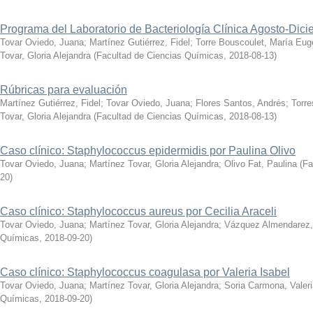
Programa del Laboratorio de Bacteriología Clínica Agosto-Dic
Tovar Oviedo, Juana
;
Martínez Gutiérrez, Fidel
;
Torre Bouscoulet, María Eug
Tovar, Gloria Alejandra
(
Facultad de Ciencias Químicas
,
2018-08-13
)
Rúbricas para evaluación
Martínez Gutiérrez, Fidel
;
Tovar Oviedo, Juana
;
Flores Santos, Andrés
;
Torre
Tovar, Gloria Alejandra
(
Facultad de Ciencias Químicas
,
2018-08-13
)
Caso clínico: Staphylococcus epidermidis por Paulina Olivo
Tovar Oviedo, Juana
;
Martínez Tovar, Gloria Alejandra
;
Olivo Fat, Paulina
(
Fa
20
)
Caso clínico: Staphylococcus aureus por Cecilia Araceli
Tovar Oviedo, Juana
;
Martínez Tovar, Gloria Alejandra
;
Vázquez Almendarez, 
Químicas
,
2018-09-20
)
Caso clínico: Staphylococcus coagulasa por Valeria Isabel
Tovar Oviedo, Juana
;
Martínez Tovar, Gloria Alejandra
;
Soria Carmona, Valeri
Químicas
,
2018-09-20
)