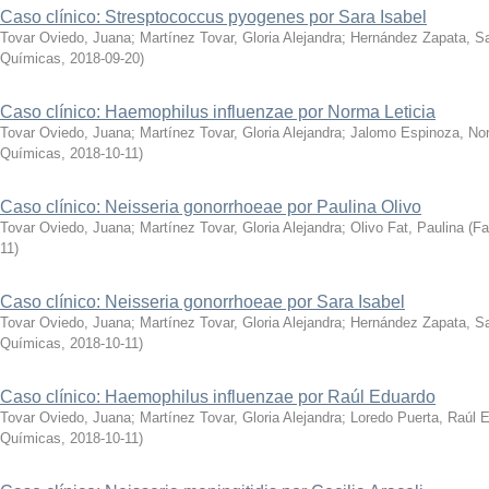
Caso clínico: Stresptococcus pyogenes por Sara Isabel
Tovar Oviedo, Juana
;
Martínez Tovar, Gloria Alejandra
;
Hernández Zapata, Sa
Químicas
,
2018-09-20
)
Caso clínico: Haemophilus influenzae por Norma Leticia
Tovar Oviedo, Juana
;
Martínez Tovar, Gloria Alejandra
;
Jalomo Espinoza, Nor
Químicas
,
2018-10-11
)
Caso clínico: Neisseria gonorrhoeae por Paulina Olivo
Tovar Oviedo, Juana
;
Martínez Tovar, Gloria Alejandra
;
Olivo Fat, Paulina
(
Fa
11
)
Caso clínico: Neisseria gonorrhoeae por Sara Isabel
Tovar Oviedo, Juana
;
Martínez Tovar, Gloria Alejandra
;
Hernández Zapata, Sa
Químicas
,
2018-10-11
)
Caso clínico: Haemophilus influenzae por Raúl Eduardo
Tovar Oviedo, Juana
;
Martínez Tovar, Gloria Alejandra
;
Loredo Puerta, Raúl 
Químicas
,
2018-10-11
)