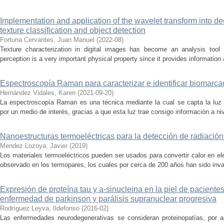
Implementation and application of the wavelet transform into de
texture classification and object detection
Fortuna Cervantes, Juan Manuel
(
2022-08
)
Texture characterization in digital images has become an analysis tool 
perception is a very important physical property since it provides information 
Espectroscopía Raman para caracterizar e identificar biomarc
Hernández Vidales, Karen
(
2021-09-20
)
La espectroscopía Raman es una técnica mediante la cual se capta la luz 
por un medio de interés, gracias a que esta luz trae consigo información a niv
Nanoestructuras termoeléctricas para la detección de radiació
Mendez Lozoya, Javier
(
2019
)
Los materiales termoeléctricos pueden ser usados para convertir calor en el
observado en los termopares, los cuales por cerca de 200 años han sido inval
Expresión de proteína tau y a-sinucleina en la piel de pacient
enfermedad de parkinson y parálisis supranuclear progresiva
Rodríguez Leyva, Ildefonso
(
2016-02
)
Las enfermedades neurodegenerativas se consideran proteinopatías, por a