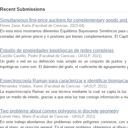
Recent Submissions
Simultaneous first-price auctions for complementary goods and
Flores Zarur, Karla
(
Facultad de Ciencias
,
2023-04
)
En esta tesis mostramos diferentes Equilibrios Bayesianos Simétricos para
cerradas del primer precio y n postores por bienes complementarios. El Capít
Estudio de propiedades topológicas de redes complejas
Castillo Castillo, Pedro
(
Facultad de Ciencias - UASLP
,
2021
)
Un grafo o red en su definición más simple es un conjunto de puntos y l
topológicas como son: El diámetro del grafo, el coeficiente de agrupamiento y 
Espectroscopía Raman para caracterizar e identificar biomarc
Hernández Vidales, Karen
(
Facultad de Ciencias - UASLP
,
2021
)
La espectroscopía Raman es una técnica mediante la cual se capta la luz 
por un medio de interés, gracias a que esta luz trae consigo información a niv
Two problems about convex polygons in discrete geometry
Lomelí Haro, Mario
(
Facultad de Ciencias - UASLP
,
2021
)
En este trabajo abordamos dos problemas sobre polígonos convexos, con vér
en el plano, en posición general. En el primer problema, obtenemos el dibujo re