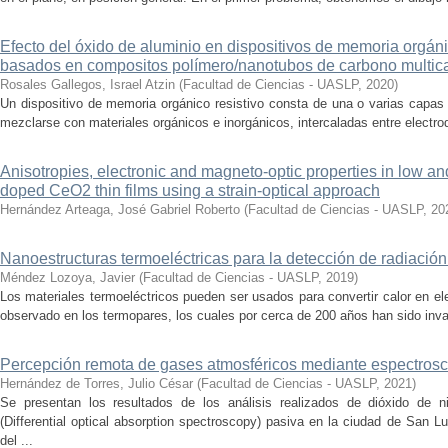
Efecto del óxido de aluminio en dispositivos de memoria orgáni
basados en compositos polímero/nanotubos de carbono multic
Rosales Gallegos, Israel Atzin
(
Facultad de Ciencias - UASLP
,
2020
)
Un dispositivo de memoria orgánico resistivo consta de una o varias capas 
mezclarse con materiales orgánicos e inorgánicos, intercaladas entre electro
Anisotropies, electronic and magneto-optic properties in low an
doped CeO2 thin films using a strain-optical approach
Hernández Arteaga, José Gabriel Roberto
(
Facultad de Ciencias - UASLP
,
20
Nanoestructuras termoeléctricas para la detección de radiació
Méndez Lozoya, Javier
(
Facultad de Ciencias - UASLP
,
2019
)
Los materiales termoeléctricos pueden ser usados para convertir calor en el
observado en los termopares, los cuales por cerca de 200 años han sido inval
Percepción remota de gases atmosféricos mediante espectrosco
Hernández de Torres, Julio César
(
Facultad de Ciencias - UASLP
,
2021
)
Se presentan los resultados de los análisis realizados de dióxido de 
(Differential optical absorption spectroscopy) pasiva en la ciudad de San 
del ...