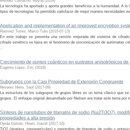
Mendez Camacho, Reyna
(
2016
)
La tecnología ha aportado y aporta grandes beneficios a la humanidad. A lo la
tipos de tecnologías ha permitido satisfacer de mejor manera necesidades ese
Application and implementation of an improved encryption sys
Ramírez Torres, Marco Tulio
(
2015-07-13
)
En este trabajo se presenta una versión mejorada del sistema de cifra
cifrado simétrico se basa en el fenómeno de sincronización de autómatas celu
...
Crecimiento de puntos cuánticos en sustratos anisotrópicos de 
Eugenio López, Eric
(
2018
)
Subgrupos con la Casi Propiedad de Extensión Congruente
Nevarez Nieto, Saúl
(
2017-09
)
La estructura de los subgrupos de grupos libres es un tema clásico que se 
grupos. El enfoque original desarrollado por Nielsen era tratar este tema por m
Síntesis de nanotubos de titanatos de sodio (Na2Ti3O7), modifi
propiedades a alta presión
Ojeda Galván, Hiram Joazet
(
2017-10
)
TiO2 (anatasa, nanopartículas) y nanotubos de titanatos de sodio y potasio