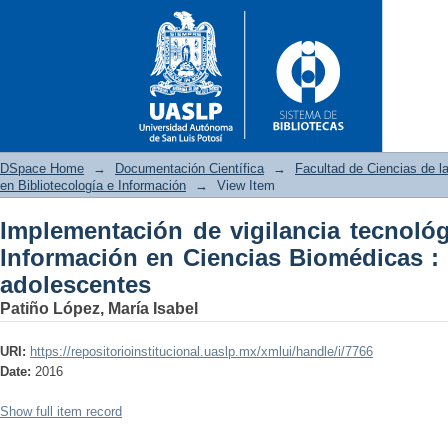
DSpace Home
→
Documentación Científica
→
Facultad de Ciencias de l
en Bibliotecología e Información
→
View Item
Implementación de vigilancia tecnológ
Implementación de vigilancia 
Información en Ciencias Biomédicas :
Biomédicas : peso y obesidad
adolescentes
Patiño López, María Isabel
URI:
https://repositorioinstitucional.uaslp.mx/xmlui/handle/i/7766
Date:
2016
Show full item record