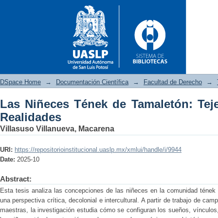
DSpace Home
→
Documentación Científica
→
Facultad de Derecho
→
Las Niñeces Tének de Tamaletón: Tej
Las Niñeces Tének de Tamalet
Realidades
Villasuso Villanueva, Macarena
URI:
https://repositorioinstitucional.uaslp.mx/xmlui/handle/i/9944
Date:
2025-10
Abstract:
Esta tesis analiza las concepciones de las niñeces en la comunidad tének
una perspectiva crítica, decolonial e intercultural. A partir de trabajo de ca
maestras, la investigación estudia cómo se configuran los sueños, vínculos