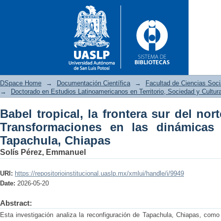
DSpace Home
→
Documentación Científica
→
Facultad de Ciencias Soc
→
Doctorado en Estudios Latinoamericanos en Territorio, Sociedad y Cultur
Babel tropical, la frontera sur del nor
Babel tropical, la frontera su
Transformaciones en las dinámicas t
dinámicas transfronterizas en
Tapachula, Chiapas
Solís Pérez, Emmanuel
URI:
https://repositorioinstitucional.uaslp.mx/xmlui/handle/i/9949
Date:
2026-05-20
Abstract:
Esta investigación analiza la reconfiguración de Tapachula, Chiapas, como