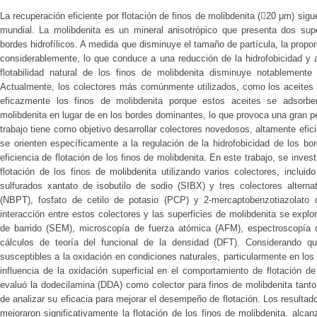
La recuperación eficiente por flotación de finos de molibdenita (20 μm) sigue
mundial. La molibdenita es un mineral anisotrópico que presenta dos super
bordes hidrofílicos. A medida que disminuye el tamaño de partícula, la prop
considerablemente, lo que conduce a una reducción de la hidrofobicidad y a u
flotabilidad natural de los finos de molibdenita disminuye notablemente 
Actualmente, los colectores más comúnmente utilizados, como los aceites 
eficazmente los finos de molibdenita porque estos aceites se adsorbe
molibdenita en lugar de en los bordes dominantes, lo que provoca una gran p
trabajo tiene como objetivo desarrollar colectores novedosos, altamente ef
se orienten específicamente a la regulación de la hidrofobicidad de los bor
eficiencia de flotación de los finos de molibdenita. En este trabajo, se inv
flotación de los finos de molibdenita utilizando varios colectores, incluido
sulfurados xantato de isobutilo de sodio (SIBX) y tres colectores alternativ
(NBPT), fosfato de cetilo de potasio (PCP) y 2-mercaptobenzotiazolat
interacción entre estos colectores y las superficies de molibdenita se expl
de barrido (SEM), microscopía de fuerza atómica (AFM), espectroscopía 
cálculos de teoría del funcional de la densidad (DFT). Considerando qu
susceptibles a la oxidación en condiciones naturales, particularmente en los
influencia de la oxidación superficial en el comportamiento de flotación d
evaluó la dodecilamina (DDA) como colector para finos de molibdenita tant
de analizar su eficacia para mejorar el desempeño de flotación. Los resul
mejoraron significativamente la flotación de los finos de molibdenita, alca