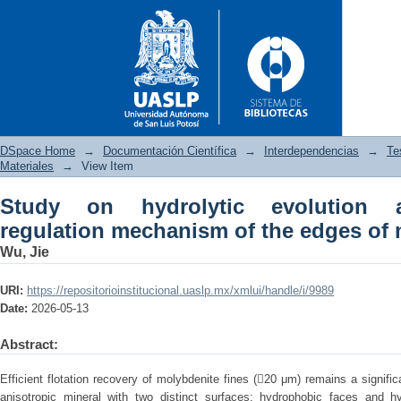
DSpace Home
→
Documentación Científica
→
Interdependencias
→
Te
Materiales
→
View Item
Study on hydrolytic evolution a
Study on hydrolytic evoluti
regulation mechanism of the edges of 
edges of molybdenite fines
Wu, Jie
URI:
https://repositorioinstitucional.uaslp.mx/xmlui/handle/i/9989
Date:
2026-05-13
Abstract:
Efficient flotation recovery of molybdenite fines (20 μm) remains a signifi
anisotropic mineral with two distinct surfaces: hydrophobic faces and hy