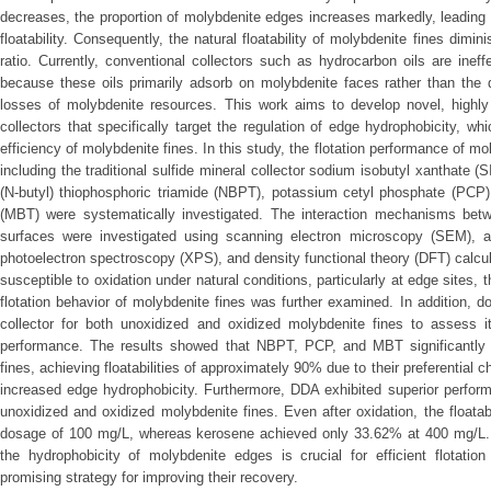
decreases, the proportion of molybdenite edges increases markedly, leading
floatability. Consequently, the natural floatability of molybdenite fines dimi
ratio. Currently, conventional collectors such as hydrocarbon oils are ineff
because these oils primarily adsorb on molybdenite faces rather than the 
losses of molybdenite resources. This work aims to develop novel, highly e
collectors that specifically target the regulation of edge hydrophobicity, whi
efficiency of molybdenite fines. In this study, the flotation performance of mo
including the traditional sulfide mineral collector sodium isobutyl xanthate (
(N-butyl) thiophosphoric triamide (NBPT), potassium cetyl phosphate (PCP
(MBT) were systematically investigated. The interaction mechanisms betw
surfaces were investigated using scanning electron microscopy (SEM), 
photoelectron spectroscopy (XPS), and density functional theory (DFT) calcu
susceptible to oxidation under natural conditions, particularly at edge sites, 
flotation behavior of molybdenite fines was further examined. In addition,
collector for both unoxidized and oxidized molybdenite fines to assess it
performance. The results showed that NBPT, PCP, and MBT significantly e
fines, achieving floatabilities of approximately 90% due to their preferential
increased edge hydrophobicity. Furthermore, DDA exhibited superior perfor
unoxidized and oxidized molybdenite fines. Even after oxidation, the float
dosage of 100 mg/L, whereas kerosene achieved only 33.62% at 400 mg/L. Th
the hydrophobicity of molybdenite edges is crucial for efficient flotatio
promising strategy for improving their recovery.