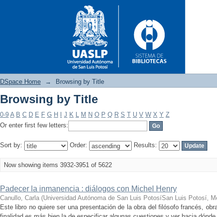
DSpace Home
→
Browsing by Title
Browsing by Title
Browsing by Title
0-9
A
B
C
D
E
F
G
H
I
J
K
L
M
N
O
P
Q
R
S
T
U
V
W
X
Y
Z
Or enter first few letters:
Sort by:
Order:
Results:
Now showing items 3932-3951 of 5622
Padecer la inmanencia : diálogos con Michel Henry
Canullo, Carla
(
Universidad Autónoma de San Luis PotosíSan Luis Potosí, M
Este libro no quiere ser una presentación de la obra del filósofo francés, 
finalidad es más bien la de especificar algunas cuestiones y ver hacia dónde