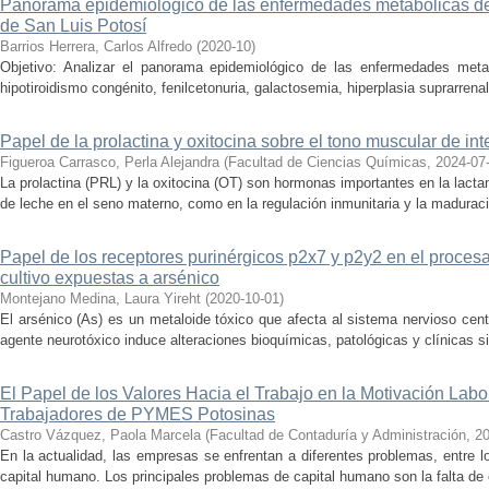
Panorama epidemiológico de las enfermedades metabólicas det
de San Luis Potosí
Barrios Herrera, Carlos Alfredo
(
2020-10
)
Objetivo: Analizar el panorama epidemiológico de las enfermedades met
hipotiroidismo congénito, fenilcetonuria, galactosemia, hiperplasia suprarrenal 
Papel de la prolactina y oxitocina sobre el tono muscular de int
Figueroa Carrasco, Perla Alejandra
(
Facultad de Ciencias Químicas
,
2024-07
La prolactina (PRL) y la oxitocina (OT) son hormonas importantes en la lacta
de leche en el seno materno, como en la regulación inmunitaria y la maduración
Papel de los receptores purinérgicos p2x7 y p2y2 en el proce
cultivo expuestas a arsénico
Montejano Medina, Laura Yireht
(
2020-10-01
)
El arsénico (As) es un metaloide tóxico que afecta al sistema nervioso cent
agente neurotóxico induce alteraciones bioquímicas, patológicas y clínicas si
El Papel de los Valores Hacia el Trabajo en la Motivación Lab
Trabajadores de PYMES Potosinas
Castro Vázquez, Paola Marcela
(
Facultad de Contaduría y Administración
,
2
En la actualidad, las empresas se enfrentan a diferentes problemas, entre 
capital humano. Los principales problemas de capital humano son la falta de c