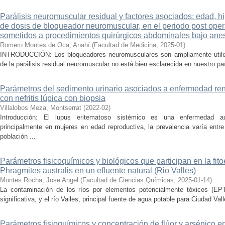
Parálisis neuromuscular residual y factores asociados: edad, hi
de dosis de bloqueador neuromuscular, en el periodo post oper
sometidos a procedimientos quirúrgicos abdominales bajo anes
Romero Montes de Oca, Anahí
(
Facultad de Medicina
,
2025-01
)
INTRODUCCIÓN: Los bloqueadores neuromusculares son ampliamente utiliza
de la parálisis residual neuromuscular no está bien esclarecida en nuestro país
Parámetros del sedimento urinario asociados a enfermedad rena
con nefritis lúpica con biopsia
Villalobos Meza, Montserrat
(
2022-02
)
Introducción: El lupus eritematoso sistémico es una enfermedad a
principalmente en mujeres en edad reproductiva, la prevalencia varía ent
población ...
Parámetros fisicoquímicos y biológicos que participan en la fit
Phragmites australis en un efluente natural (Rio Valles)
Montes Rocha, Jose Angel
(
Facultad de Ciencias Químicas
,
2025-01-14
)
La contaminación de los ríos por elementos potencialmente tóxicos (EPT
significativa, y el río Valles, principal fuente de agua potable para Ciudad Vall
Parámetros fisioquímicos y concentración de flúor y arsénico e