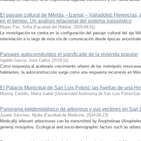
El paisaje cultural de Mérida – Izamal – Valladolid: Herencias,
en el tiempo. Un análisis relacional del sistema paisajístico
Riojas Paz, Sofía
(
Facultad del Hábitat
,
2025-04-01
)
La investigación se centra en la configuración del paisaje cultural del eje Mé
interrelación a lo largo de esta vía de comunicación desde épocas ancestrales
Paisajes autoconstruídos el significado de la vivienda popular
Ugalde García, José Carlos
(
2018-11
)
Como respuesta al acelerado crecimiento urbano de las metrópolis mexicana
habitantes, la autoconstrucción surge como una respuesta recurrente en Méxi
El Palacio Municipal de San Luis Potosí: las huellas de una His
Monroy Castillo, María Isabel
(
Universidad Autónoma de San Luis PotosíSan 
Panorama epidemiológico de arbovirus y sus vectores en San 
Jurado Sánchez, Nydia
(
Facultad de Medicina
,
2024-04-23
)
Medically relevant arboviruses can be transmitted by Anophelinae (Anophele
genera) mosquitos. Ecological and socio-demographic factors such as urbaniza