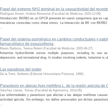
Papel del extremo NH2 terminal en la vasoactividad del recepto
Rodríguez Amaro, Andrea Monserrat
(
Facultad de Medicina
,
2025-12-08
)
Introducción: BKRB2 es un GPCR presente en vasos sanguíneos que es capa
mecánicas conocidas como shear stress. La interacción de BK con BKRB2 
...
Papel del sistema purinérgico en cambios conductuales y pato
farmacológico de esquizofrenia
Mares Barbosa, Teresa Belem
(
Facultad de Medicina
,
2025-06-27
)
Ketamine hydrochloride serves multiple purposes, including its use as
depression, and recreational drug. In studies involving rodents, ketamine is ut
Las paradojas del poder
De la Torre, Norberto
(
Editorial Universitaria Potosina
,
1996
)
Parasitosis en abejas Apis mellifera L. de la región apícola de C
Sánchez Llanas, Tomas
(
Facultad de Agronomía
,
2014-05
)
Las enfermedades y parasitosis que afectan a las abejas melíferas causan
actividad apícola. Sin embargo, los daños provocados por dichas parasitos
...