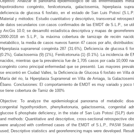
Objetivo: Analizar el panorama epidemiológico de las enfermedades met
hipotiroidismo congénito, fenilcetonuria, galactosemia, hiperplasia supra
deficiencia de glucosa 6 fosfato, en el estado de San Luis Potosí (S.L.P.
Material y métodos: Estudio cuantitativo y descriptivo, transversal retrospe
de datos secundarios con casos confirmados de las EMDT de S.L.P., se util
y ArcGis 10.0; se desarrolló estadística descriptiva y mapas de georreferen
2000-2018 en S.L.P., la máxima cobertura de tamizaje de recién naci
metabólico, la media de casos nuevos fueron 47 casos por año, distribuidos
Hiperplasia suprarrenal congénita 287 (31.6%), Deficiencia de glucosa 6 fosf
(0.2%), Galactosemia (9) (1%), Fenilcetonuria (1) (0.1%). La incidencia de
nacidos, mientras que la prevalencia fue de 1,705 casos por cada 10,000 na
congénito como principal enfermedad que se presentó. Las mayores prevalen
se encontró en Ciudad Valles, la Deficiencia de Glucosa 6 fosfato en Villa 
María del rio, la Hiperplasia Suprarrenal en Villa de Arriaga, la Galactose
Ébano. Conclusiones: El comportamiento de EMDT es muy variado y poco fr
se tiene cobertura de Tamiz de 100%
Objective: To analyze the epidemiological panorama of metabolic dis
congenital hypothyroidism, phenylketonuria, galactosemia, congenital adr
glucose 6 phosphate deficiency, in the state of San Luis Potosí (SLP) duri
and methods: Quantitative and descriptive, cross-sectional retrospective o
were analyzed with confirmed cases of the EMDT of S.L.P., PASW Statist
used; Descriptive statistics and georeferencing maps were developed. Resul