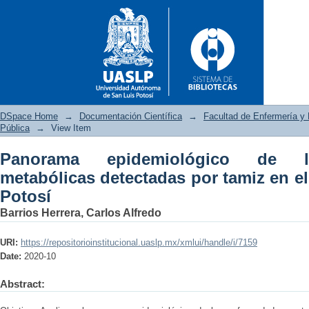
DSpace Home
→
Documentación Científica
→
Facultad de Enfermería y 
Pública
→
View Item
Panorama epidemiológico de l
Panorama epidemiológico de 
metabólicas detectadas por tamiz en e
en el estado de San Luis Poto
Potosí
Barrios Herrera, Carlos Alfredo
URI:
https://repositorioinstitucional.uaslp.mx/xmlui/handle/i/7159
Date:
2020-10
Abstract: