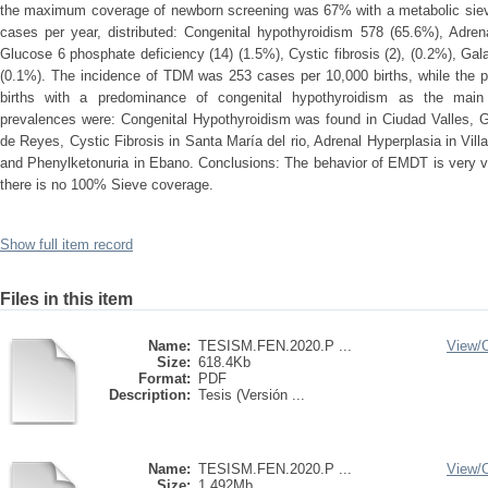
the maximum coverage of newborn screening was 67% with a metabolic siev
cases per year, distributed: Congenital hypothyroidism 578 (65.6%), Adren
Glucose 6 phosphate deficiency (14) (1.5%), Cystic fibrosis (2), (0.2%), Gal
(0.1%). The incidence of TDM was 253 cases per 10,000 births, while the 
births with a predominance of congenital hypothyroidism as the main
prevalences were: Congenital Hypothyroidism was found in Ciudad Valles, G
de Reyes, Cystic Fibrosis in Santa María del rio, Adrenal Hyperplasia in Vil
and Phenylketonuria in Ebano. Conclusions: The behavior of EMDT is very va
there is no 100% Sieve coverage.
Show full item record
Files in this item
Name:
TESISM.FEN.2020.P ...
View/
Size:
618.4Kb
Format:
PDF
Description:
Tesis (Versión ...
Name:
TESISM.FEN.2020.P ...
View/
Size:
1.492Mb