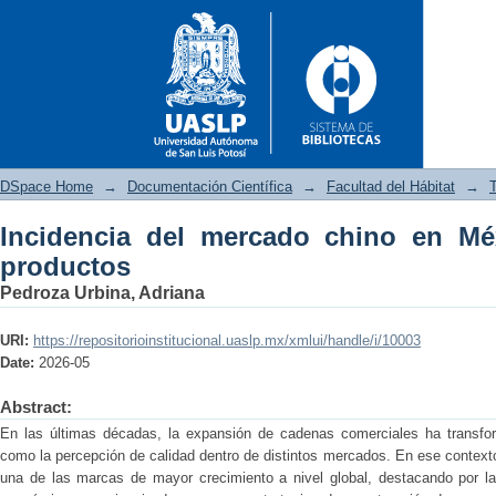
DSpace Home
→
Documentación Científica
→
Facultad del Hábitat
→
T
Incidencia del mercado chino en Mé
Incidencia del mercado chino 
productos
Pedroza Urbina, Adriana
URI:
https://repositorioinstitucional.uaslp.mx/xmlui/handle/i/10003
Date:
2026-05
Abstract:
En las últimas décadas, la expansión de cadenas comerciales ha transf
como la percepción de calidad dentro de distintos mercados. En ese context
una de las marcas de mayor crecimiento a nivel global, destacando por la