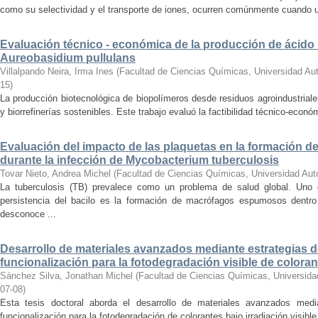
como su selectividad y el transporte de iones, ocurren comúnmente cuando un 
Evaluación técnico - económica de la producción de ácid
Aureobasidium pullulans
Villalpando Neira, Irma Ines
(
Facultad de Ciencias Químicas, Universidad Au
15
)
La producción biotecnológica de biopolímeros desde residuos agroindustriale
y biorrefinerías sostenibles. Este trabajo evaluó la factibilidad técnico-económ
Evaluación del impacto de las plaquetas en la formación
durante la infección de Mycobacterium tuberculosis
Tovar Nieto, Andrea Michel
(
Facultad de Ciencias Químicas, Universidad Au
La tuberculosis (TB) prevalece como un problema de salud global. Uno
persistencia del bacilo es la formación de macrófagos espumosos dentr
desconoce ...
Desarrollo de materiales avanzados mediante estrategias d
funcionalización para la fotodegradación visible de colora
Sánchez Silva, Jonathan Michel
(
Facultad de Ciencias Químicas, Universid
07-08
)
Esta tesis doctoral aborda el desarrollo de materiales avanzados medi
funcionalización para la fotodegradación de colorantes bajo irradiación visible.