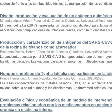
sostenible frente a los combustibles fósiles. La manipulación de las condicion
Diseño, producción y evaluación de un antígeno quimérico 
Miranda López, Arleth
(
Facultad de Ciencias Químicas, Universidad Autónom
El virus del Zika (ZIKV) representa un desafío significativo para la salu
asociación con complicaciones neurológicas graves, como la microcefalia y el
Producción y caracterización de antígenos del SARS-CoV-
de la toxina de tétanos como acarreador
Escudero Pozos, Hebert
(
Facultad de Ciencias Químicas, Universidad Autó
La pandemia causada por el SARS-CoV-2 ha representado uno de los mayores 
las últimas décadas. Las vacunas basadas en proteínas multiepitópicas repre
Hongos endófitos de Typha latifolia que participan en la t
Ponce Hernández, Amauri
(
Facultad de Ciencias Químicas
,
2026-02-26
)
Las altas concentraciones de metales pesados (HMs) en el ambiente son
tóxicos sobre la salud humana y los ecosistemas. La fitorremediación es una e
Evaluación clínica y económica de un modelo de intervenc
problemas relacionados con los medicamentos en pacient
crónica en medicina interna