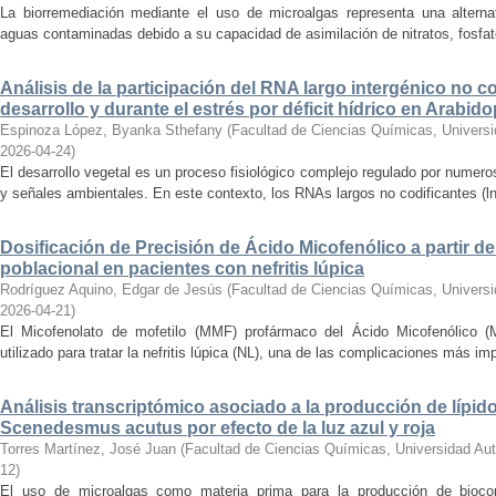
La biorremediación mediante el uso de microalgas representa una alternat
aguas contaminadas debido a su capacidad de asimilación de nitratos, fosfato
Análisis de la participación del RNA largo intergénico no co
desarrollo y durante el estrés por déficit hídrico en Arabido
Espinoza López, Byanka Sthefany
(
Facultad de Ciencias Químicas, Univers
2026-04-24
)
El desarrollo vegetal es un proceso fisiológico complejo regulado por numero
y señales ambientales. En este contexto, los RNAs largos no codificantes (
Dosificación de Precisión de Ácido Micofenólico a partir 
poblacional en pacientes con nefritis lúpica
Rodríguez Aquino, Edgar de Jesús
(
Facultad de Ciencias Químicas, Univers
2026-04-21
)
El Micofenolato de mofetilo (MMF) profármaco del Ácido Micofenólico 
utilizado para tratar la nefritis lúpica (NL), una de las complicaciones más im
Análisis transcriptómico asociado a la producción de lípido
Scenedesmus acutus por efecto de la luz azul y roja
Torres Martínez, José Juan
(
Facultad de Ciencias Químicas, Universidad Au
12
)
El uso de microalgas como materia prima para la producción de biocomb