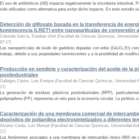
El uso de antibióticos (AB) impacta negativamente la microbiota intestinal. Pr
sido utilizados como alternativa para evitar dicho impacto. En este estudio se
Detección de glifosato basada en la transferencia de energ
luminiscencia (LRET) entre nanopartículas de conversión a
Colorado García, Esteban Uriel
(
Facultad de Ciencias Químicas, Universida
07-17
)
Las nanopartículas de óxido de gadolinio dopadas con erbio (Gd₂O₃:Er) cons
trabajo, debido a sus propiedades luminiscentes y a la posibilidad de modificar
Producción en semilote y caracterización del aceite de la pi
postindustriales
Gallegos Castro, Luis Enrique
(
Facultad de Ciencias Químicas, Universidad
17
)
La generación de residuos plásticos postindustriales (RPP), particularm
polipropileno (PP), representa un reto para la economía circular. La pirólisis c
Caracterización de una membrana comercial de intercambi
depósitos de polianilina electrosintetizados a diferentes t
Alvarez Cerda, Luis Manuel
(
Facultad de Ciencias Químicas, Universidad Au
17
)
Los fenómenos asociados a una membrana de intercambio iónico (MII) en co