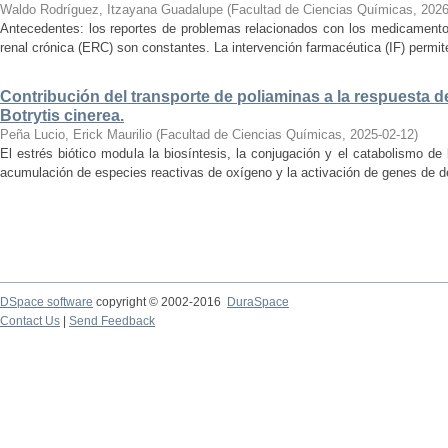
Waldo Rodríguez, Itzayana Guadalupe
(
Facultad de Ciencias Químicas
,
2026
Antecedentes: los reportes de problemas relacionados con los medicament
renal crónica (ERC) son constantes. La intervención farmacéutica (IF) permit
Contribución del transporte de poliaminas a la respuesta d
Botrytis cinerea.
Peña Lucio, Erick Maurilio
(
Facultad de Ciencias Químicas
,
2025-02-12
)
El estrés biótico modula la biosíntesis, la conjugación y el catabolismo de 
acumulación de especies reactivas de oxígeno y la activación de genes de def
DSpace software
copyright © 2002-2016
DuraSpace
Contact Us
|
Send Feedback