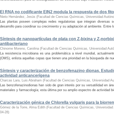
El RNA no codificante EIN2 modula la respuesta de dos fi
Nieto Hernández, Jesús
(
Facultad de Ciencias Químicas, Universidad Autón
Las plantas poseen complejas redes regulatorias que integran diversas s
desarrollo para coordinar su crecimiento y su adaptación al ambiente. Entre 
Síntesis de nanopartículas de plata con Z-bixina y Z-norbix
antibacteriano
Chinome Moreno, Carolina
(
Facultad de Ciencias Químicas, Universidad Aut
La resistencia microbiana es una problemática a nivel mundial, actualment
(OMS), enlista aquellas cepas que tienen una prioridad en la búsqueda de nue
Síntesis y caracterización de benzofenazino dionas. Estudi
actividad anticancerígena
Charcas Lara, Luis Abraham
(
Facultad de Ciencias Químicas, Universidad A
Las benzofenazinodionas han sido de gran interés por su versatilidad en áre
materiales y farmacología; esta última por su amplio espectro de actividad biol
Caracterización génica de Chlorella vulgaris para la biorr
Gómez de la Torre, Alma Edith
(
Facultad de Ciencias Químicas, Universidad
04-28
)