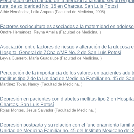
Percepción de la calidad de la atención a la salud según el grad
rural de solidaridad No. 15 en Charcas, San Luis Potosí
Athie Hernández, Leila Amparo
(
Facultad de Medicina
,
2005
)
Factores socioculturales asociados a la maternidad en adoles
Onofre Hernández, Reyna Amelia
(
Facultad de Medicina
,
)
Asociación entre factores de riesgo y alteración de la glucosa
Hospital General de ZOna c/MF No. 2 de San Luis Potosí
Leyva Guerrero, María Guadalupe
(
Facultad de Medicina
,
)
Percepción de la importancia de los valores en pacientes adul
mellitus tipo 2 de la Unidad de Medicina Familiar no. 45 de San
Martínez Tovar, Nancy
(
Facultad de Medicina
,
)
Depresión en pacientes con diabetes mellitus tipo 2 en Hospit
Charcas, San Luis Potosí
Rojas Montes, Jesús Salvador
(
Facultad de Medicina
,
)
Depresión postparto y su relación con el funcionamiento familia
Unidad de Medicina Familiar no. 45 del Instituto Mexicano del