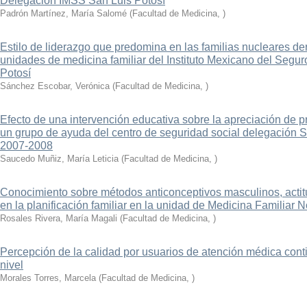
Delegación IMSS San Luis Potosí
Padrón Martínez, María Salomé
(
Facultad de Medicina
,
)
Estilo de liderazgo que predomina en las familias nucleares d
unidades de medicina familiar del Instituto Mexicano del Segu
Potosí
Sánchez Escobar, Verónica
(
Facultad de Medicina
,
)
Efecto de una intervención educativa sobre la apreciación de pri
un grupo de ayuda del centro de seguridad social delegación Sa
2007-2008
Saucedo Muñiz, María Leticia
(
Facultad de Medicina
,
)
Conocimiento sobre métodos anticonceptivos masculinos, actit
en la planificación familiar en la unidad de Medicina Familiar N
Rosales Rivera, María Magali
(
Facultad de Medicina
,
)
Percepción de la calidad por usuarios de atención médica cont
nivel
Morales Torres, Marcela
(
Facultad de Medicina
,
)