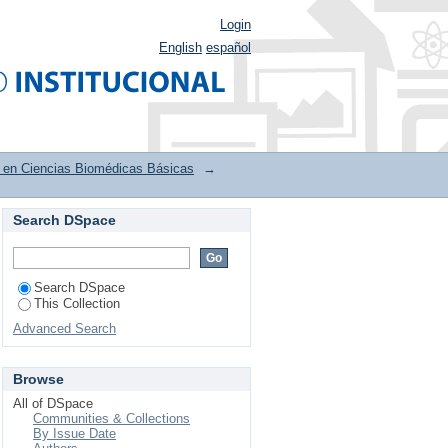
Login
English
español
 en Ciencias Biomédicas Básicas
→
Search DSpace
ssue Date
Search DSpace
This Collection
Advanced Search
Browse
All of DSpace
Communities & Collections
By Issue Date