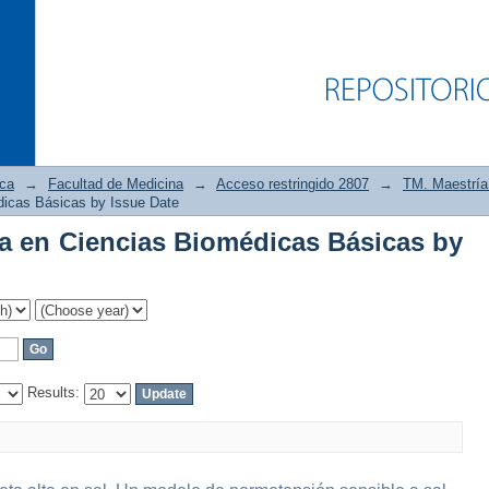
ica
→
Facultad de Medicina
→
Acceso restringido 2807
→
TM. Maestría
dicas Básicas by Issue Date
a en Ciencias Biomédicas Básicas by
a en Ciencias Biomédicas Básicas by I
Results: