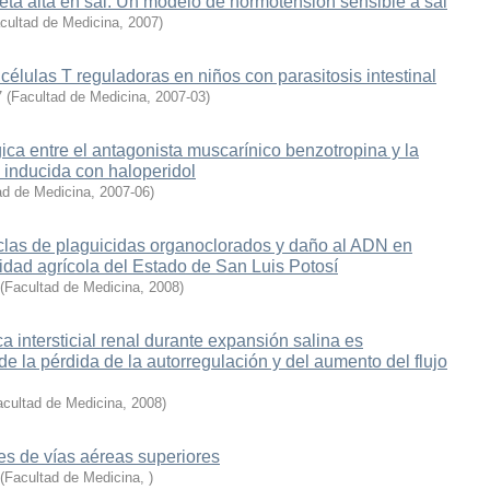
eta alta en sal. Un modelo de normotensión sensible a sal
cultad de Medicina
,
2007
)
 células T reguladoras en niños con parasitosis intestinal
7
(
Facultad de Medicina
,
2007-03
)
ica entre el antagonista muscarínico benzotropina y la
a inducida con haloperidol
ad de Medicina
,
2007-06
)
clas de plaguicidas organoclorados y daño al ADN en
dad agrícola del Estado de San Luis Potosí
(
Facultad de Medicina
,
2008
)
a intersticial renal durante expansión salina es
e la pérdida de la autorregulación y del aumento del flujo
acultad de Medicina
,
2008
)
es de vías aéreas superiores
(
Facultad de Medicina
,
)