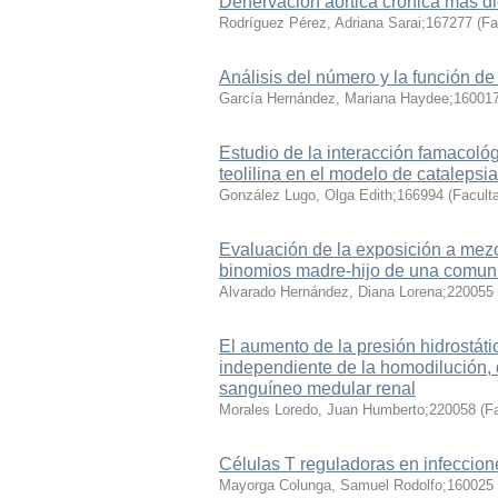
Denervación aórtica crónica más di
Rodríguez Pérez, Adriana Sarai;167277
(
Fa
Análisis del número y la función de
García Hernández, Mariana Haydee;16001
Estudio de la interacción famacológ
teolilina en el modelo de catalepsi
González Lugo, Olga Edith;166994
(
Facult
Evaluación de la exposición a mez
binomios madre-hijo de una comuni
Alvarado Hernández, Diana Lorena;220055
El aumento de la presión hidrostátic
independiente de la homodilución, d
sanguíneo medular renal
Morales Loredo, Juan Humberto;220058
(
F
Células T reguladoras en infeccion
Mayorga Colunga, Samuel Rodolfo;160025