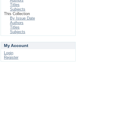
Authors
Titles
Subjects
This Collection
By Issue Date
Authors
Titles
Subjects
My Account
Login
Register