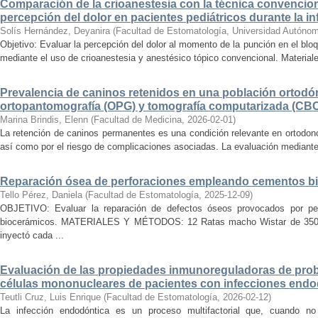
Comparación de la crioanestesia con la técnica convencio
percepción del dolor en pacientes pediátricos durante la inf
Solís Hernández, Deyanira
(
Facultad de Estomatología, Universidad Autóno
Objetivo: Evaluar la percepción del dolor al momento de la punción en el bloqu
mediante el uso de crioanestesia y anestésico tópico convencional. Materiale
Prevalencia de caninos retenidos en una población ortodó
ortopantomografía (OPG) y tomografía computarizada (CB
Marina Brindis, Elenn
(
Facultad de Medicina
,
2026-02-01
)
La retención de caninos permanentes es una condición relevante en ortodonc
así como por el riesgo de complicaciones asociadas. La evaluación mediante
Reparación ósea de perforaciones empleando cementos b
Tello Pérez, Daniela
(
Facultad de Estomatología
,
2025-12-09
)
OBJETIVO: Evaluar la reparación de defectos óseos provocados por pe
biocerámicos. MATERIALES Y MÉTODOS: 12 Ratas macho Wistar de 350 
inyectó cada ...
Evaluación de las propiedades inmunoreguladoras de probio
células mononucleares de pacientes con infecciones endo
Teutli Cruz, Luis Enrique
(
Facultad de Estomatología
,
2026-02-12
)
La infección endodóntica es un proceso multifactorial que, cuando n