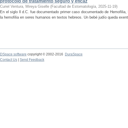
protocolo de tratamiento seguro y eficaz
Curiel Ventura, Mireya Giselle
(
Facultad de Estomatología
,
2025-11-19
)
En el siglo ll d.C. fue documentado primer caso documentado de Hemofilia, la
la hemofilia en seres humanos en textos hebreos. Un bebé judío queda exento 
DSpace software
copyright © 2002-2016
DuraSpace
Contact Us
|
Send Feedback