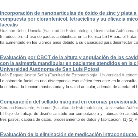
Incorporación de nanopartículas de óxido de zinc y plata a 
compuesta por cloranfenicol, tetraciclina y su eficacia mi
faecalis
Guzmán Uribe, Daniela
(
Facultad de Estomatología, Universidad Autónoma d
Introducción. El uso de pastas antibióticas en la técnica LSTR para el trata
ha aumentado en los últimos años debido a su capacidad para desinfectar con
Evaluación por CBCT de la altura y angulación de las cavi
con la asimetría mandibular en pacientes atendidos en la cl
Universidad Autónoma de San Luis Potosí
León Esquer, Anette Sofía
(
Facultad de Estomatología, Universidad Autónom
La asimetría facial es una discrepancia esquelética frecuente en la consul
la estética, la función masticatoria y la salud articular, además de afectar el b
Comparación del sellado marginal en coronas provisionale
Serrano Benavente, Eduardo
(
Facultad de Estomatología, Universidad Autón
El flujo de trabajo de diseño asistido por computadora y fabricación asis
tres pasos: captura de datos, procesamiento de datos y fabricación. (1) (2) Pa
Evaluación de la eliminación de medicación intraconducto