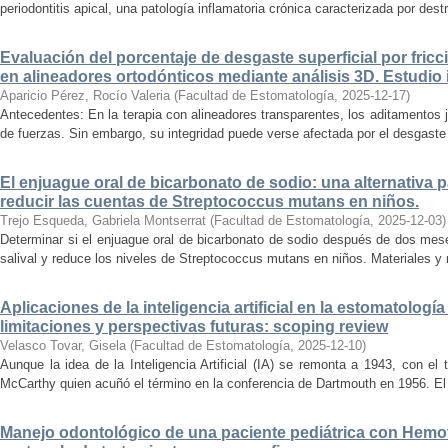
periodontitis apical, una patología inflamatoria crónica caracterizada por dest
Evaluación del porcentaje de desgaste superficial por fricc
en alineadores ortodónticos mediante análisis 3D. Estudio i
Aparicio Pérez, Rocío Valeria
(
Facultad de Estomatología
,
2025-12-17
)
Antecedentes: En la terapia con alineadores transparentes, los aditamentos 
de fuerzas. Sin embargo, su integridad puede verse afectada por el desgaste p
El enjuague oral de bicarbonato de sodio: una alternativa pa
reducir las cuentas de Streptococcus mutans en niños.
Trejo Esqueda, Gabriela Montserrat
(
Facultad de Estomatología
,
2025-12-03
)
Determinar si el enjuague oral de bicarbonato de sodio después de dos mes
salival y reduce los niveles de Streptococcus mutans en niños. Materiales y 
Aplicaciones de la inteligencia artificial en la estomatologí
limitaciones y perspectivas futuras: scoping review
Velasco Tovar, Gisela
(
Facultad de Estomatología
,
2025-12-10
)
Aunque la idea de la Inteligencia Artificial (IA) se remonta a 1943, con el
McCarthy quien acuñó el término en la conferencia de Dartmouth en 1956. El 
Manejo odontológico de una paciente pediátrica con Hemofil