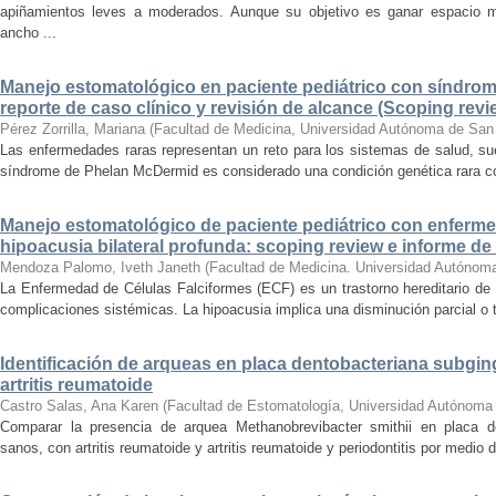
apiñamientos leves a moderados. Aunque su objetivo es ganar espacio me
ancho ...
Manejo estomatológico en paciente pediátrico con síndro
reporte de caso clínico y revisión de alcance (Scoping revi
Pérez Zorrilla, Mariana
(
Facultad de Medicina, Universidad Autónoma de San
Las enfermedades raras representan un reto para los sistemas de salud, sue
síndrome de Phelan McDermid es considerado una condición genética rara con
Manejo estomatológico de paciente pediátrico con enfermed
hipoacusia bilateral profunda: scoping review e informe de
Mendoza Palomo, Iveth Janeth
(
Facultad de Medicina. Universidad Autónom
La Enfermedad de Células Falciformes (ECF) es un trastorno hereditario de 
complicaciones sistémicas. La hipoacusia implica una disminución parcial o to
Identificación de arqueas en placa dentobacteriana subging
artritis reumatoide
Castro Salas, Ana Karen
(
Facultad de Estomatología, Universidad Autónoma
Comparar la presencia de arquea Methanobrevibacter smithii en placa de
sanos, con artritis reumatoide y artritis reumatoide y periodontitis por medio 