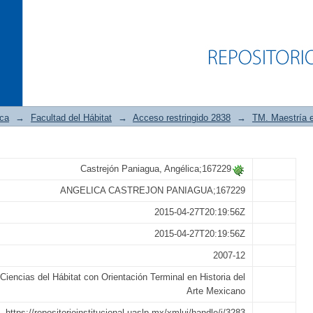
ica
→
Facultad del Hábitat
→
Acceso restringido 2838
→
TM. Maestría e
 - urbana , artística y arquitectónica
Castrejón Paniagua, Angélica;167229
a cuidad de San Luis Potosí a final del 
ANGELICA CASTREJON PANIAGUA;167229
2015-04-27T20:19:56Z
2015-04-27T20:19:56Z
2007-12
Ciencias del Hábitat con Orientación Terminal en Historia del
Arte Mexicano
https://repositorioinstitucional.uaslp.mx/xmlui/handle/i/3283