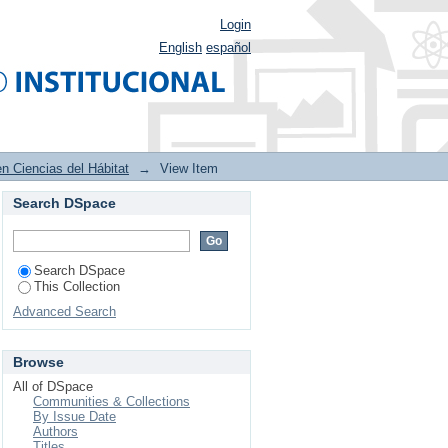
Login
English
español
n Ciencias del Hábitat
→
View Item
Search DSpace
 de cuatro plazas del
siglo XIX y principios
Search DSpace
This Collection
Advanced Search
Browse
All of DSpace
Communities & Collections
By Issue Date
Authors
Titles