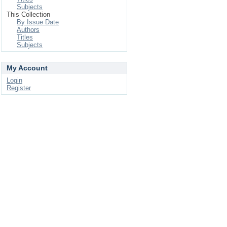
Subjects
This Collection
By Issue Date
Authors
Titles
Subjects
My Account
Login
Register