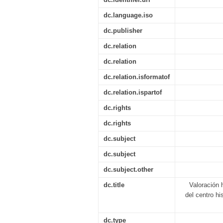
dc.language.iso
dc.publisher
dc.relation
dc.relation
dc.relation.isformatof
dc.relation.ispartof
dc.rights
dc.rights
dc.subject
dc.subject
dc.subject.other
dc.title
Valoración h
del centro hi
dc.type