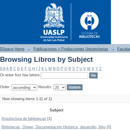
DSpace Home
→
Publicaciones y Producciones Universitarias
→
Faculta
Browsing Libros by Subject
Browsing Libros by Subject
0-9
A
B
C
D
E
F
G
H
I
J
K
L
M
N
O
P
Q
R
S
T
U
V
W
X
Y
Z
Or enter first few letters:
Order:
Results:
Now showing items 1-11 of 11
Subject
Arquitectura de bibliotecas
[1]
Bibliotecas, Origen, Documentación Histórica, desarrollo, libro
[1]