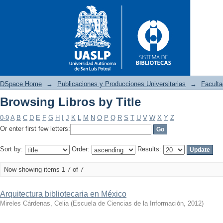
DSpace Home
→
Publicaciones y Producciones Universitarias
→
Faculta
Browsing Libros by Title
Browsing Libros by Title
0-9
A
B
C
D
E
F
G
H
I
J
K
L
M
N
O
P
Q
R
S
T
U
V
W
X
Y
Z
Or enter first few letters:
Sort by:
Order:
Results:
Now showing items 1-7 of 7
Arquitectura bibliotecaria en México
Mireles Cárdenas, Celia
(
Escuela de Ciencias de la Información
,
2012
)