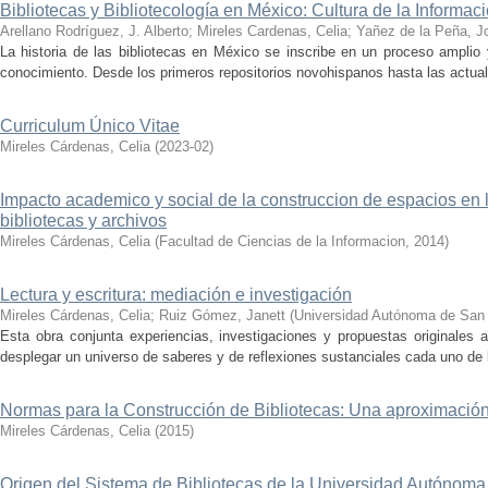
Bibliotecas y Bibliotecología en México: Cultura de la Informac
Arellano Rodríguez, J. Alberto
;
Mireles Cardenas, Celia
;
Yañez de la Peña, J
La historia de las bibliotecas en México se inscribe en un proceso amplio 
conocimiento. Desde los primeros repositorios novohispanos hasta las actual
Curriculum Único Vitae
Mireles Cárdenas, Celia
(
2023-02
)
Impacto academico y social de la construccion de espacios en l
bibliotecas y archivos
Mireles Cárdenas, Celia
(
Facultad de Ciencias de la Informacion
,
2014
)
Lectura y escritura: mediación e investigación
Mireles Cárdenas, Celia
;
Ruiz Gómez, Janett
(
Universidad Autónoma de San 
Esta obra conjunta experiencias, investigaciones y propuestas originales a
desplegar un universo de saberes y de reflexiones sustanciales cada uno de l
Normas para la Construcción de Bibliotecas: Una aproximación
Mireles Cárdenas, Celia
(
2015
)
Origen del Sistema de Bibliotecas de la Universidad Autónoma