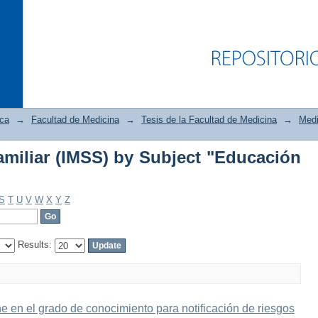
ica
→
Facultad de Medicina
→
Tesis de la Facultad de Medicina
→
Medi
miliar (IMSS) by Subject "Educación
iliar (IMSS) by Subject "Educación a d
S
T
U
V
W
X
Y
Z
Results:
ne en el grado de conocimiento para notificación de riesgos