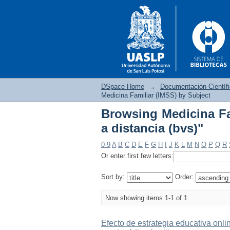
DSpace Home
→
Documentación Científ
Medicina Familiar (IMSS) by Subject
Browsing Medicina Fa
Browsing Medicina Fam
a distancia (bvs)"
0-9
A
B
C
D
E
F
G
H
I
J
K
L
M
N
O
P
Q
R
Or enter first few letters:
Sort by:
Order:
Now showing items 1-1 of 1
Efecto de estrategia educativa onli