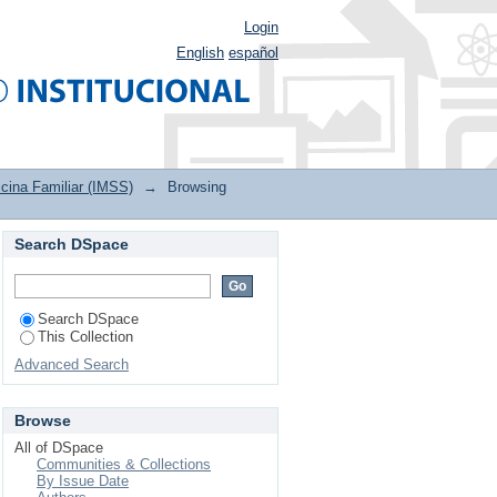
Login
English
español
cina Familiar (IMSS)
→
Browsing
Search DSpace
istancia (bvs)"
Search DSpace
This Collection
Advanced Search
Browse
All of DSpace
Communities & Collections
By Issue Date