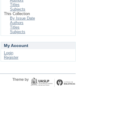
Authors
Titles
Subjects
This Collection
By Issue Date
Authors
Titles
Subjects
My Account
Login
Register
Theme by