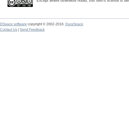
Except where otherwise noted, this item's license is d
DSpace software
copyright © 2002-2016
DuraSpace
Contact Us
|
Send Feedback