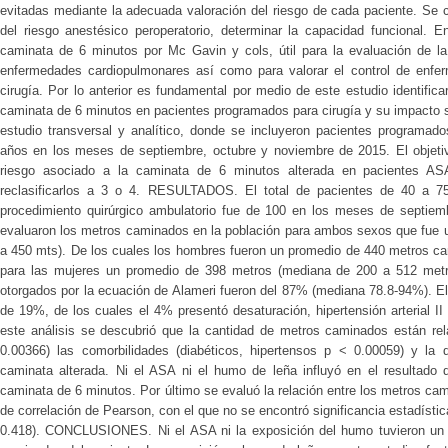
evitadas mediante la adecuada valoración del riesgo de cada paciente. Se 
del riesgo anestésico peroperatorio, determinar la capacidad funcional.
caminata de 6 minutos por Mc Gavin y cols, útil para la evaluación de la
enfermedades cardiopulmonares así como para valorar el control de enfer
cirugía. Por lo anterior es fundamental por medio de este estudio identifica
caminata de 6 minutos en pacientes programados para cirugía y su impacto
estudio transversal y analítico, donde se incluyeron pacientes programado
años en los meses de septiembre, octubre y noviembre de 2015. El objetivo
riesgo asociado a la caminata de 6 minutos alterada en pacientes ASA 
reclasificarlos a 3 o 4. RESULTADOS. El total de pacientes de 40 a 75
procedimiento quirúrgico ambulatorio fue de 100 en los meses de septiem
evaluaron los metros caminados en la población para ambos sexos que fue 
a 450 mts). De los cuales los hombres fueron un promedio de 440 metros c
para las mujeres un promedio de 398 metros (mediana de 200 a 512 metr
otorgados por la ecuación de Alameri fueron del 87% (mediana 78.8-94%). El
de 19%, de los cuales el 4% presentó desaturación, hipertensión arterial I
este análisis se descubrió que la cantidad de metros caminados están re
0.00366) las comorbilidades (diabéticos, hipertensos p < 0.00059) y la 
caminata alterada. Ni el ASA ni el humo de leña influyó en el resultado
caminata de 6 minutos. Por último se evaluó la relación entre los metros ca
de correlación de Pearson, con el que no se encontró significancia estadísti
0.418). CONCLUSIONES. Ni el ASA ni la exposición del humo tuvieron un i