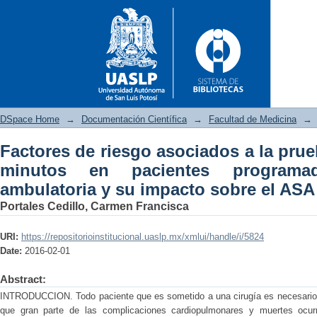
DSpace Home
→
Documentación Científica
→
Facultad de Medicina
→
Factores de riesgo asociados a la pru
Factores de riesgo asociados
minutos en pacientes programa
programados para cirugía amb
ambulatoria y su impacto sobre el ASA
Portales Cedillo, Carmen Francisca
URI:
https://repositorioinstitucional.uaslp.mx/xmlui/handle/i/5824
Date:
2016-02-01
Abstract:
INTRODUCCION. Todo paciente que es sometido a una cirugía es necesario es
que gran parte de las complicaciones cardiopulmonares y muertes ocurr