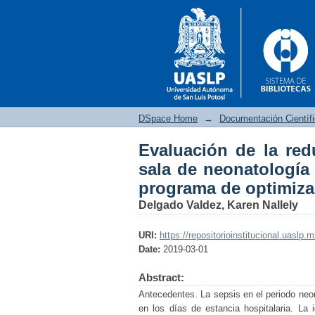
DSpace Home
→
Documentación Científ
Evaluación de la red
Evaluación de la red
sala de neonatología
posterior a la imp
programa de optimiza
antibióticos
Delgado Valdez, Karen Nallely
URI:
https://repositorioinstitucional.uaslp.
Date:
2019-03-01
Abstract:
Antecedentes. La sepsis en el periodo neon
en los días de estancia hospitalaria. La 