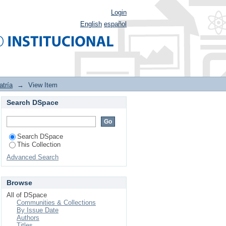
Login
English
español
atría
→
View Item
Search DSpace
 sala de neonatología
imización de uso de
Search DSpace
This Collection
Advanced Search
Browse
All of DSpace
Communities & Collections
By Issue Date
Authors
Titles