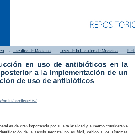
ica
→
Facultad de Medicina
→
Tesis de la Facultad de Medicina
→
Pedi
ucción en uso de antibióticos en la
ucción en uso de antibióticos en la
 posterior a la implementación de un
lementación de un programa de opt
ción de uso de antibióticos
mx/xmlui/handle/i/5957
atal es de gran importancia por su alta letalidad y aumento considerable
identificación de la sepsis neonatal no es fácil, debido a los síntomas