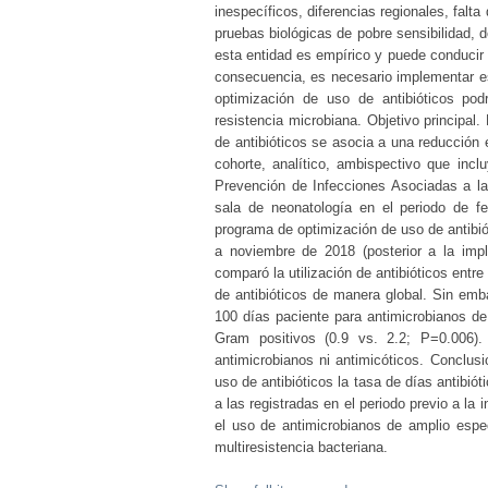
inespecíficos, diferencias regionales, falt
pruebas biológicas de pobre sensibilidad, d
esta entidad es empírico y puede conducir a
consecuencia, es necesario implementar es
optimización de uso de antibióticos pod
resistencia microbiana. Objetivo principal
de antibióticos se asocia a una reducción 
cohorte, analítico, ambispectivo que incl
Prevención de Infecciones Asociadas a la
sala de neonatología en el periodo de f
programa de optimización de uso de antibió
a noviembre de 2018 (posterior a la imp
comparó la utilización de antibióticos entr
de antibióticos de manera global. Sin emba
100 días paciente para antimicrobianos de
Gram positivos (0.9 vs. 2.2; P=0.006).
antimicrobianos ni antimicóticos. Conclus
uso de antibióticos la tasa de días antibiót
a las registradas en el periodo previo a la
el uso de antimicrobianos de amplio espe
multiresistencia bacteriana.