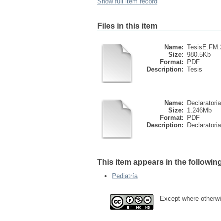
Show full item record
Files in this item
Name:
TesisE.FM.2
Size:
980.5Kb
Format:
PDF
Description:
Tesis
Name:
Declaratori
Size:
1.246Mb
Format:
PDF
Description:
Declaratoria
This item appears in the following
Pediatría
Except where otherwis