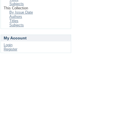
Subjects
This Collection
By Issue Date
Authors
Titles
Subjects
My Account
Login
Register