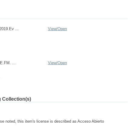
019.Ev ...
View/
Open
aE.FM. ...
View/
Open
 Collection(s)
e noted, this item's license is described as Acceso Abierto