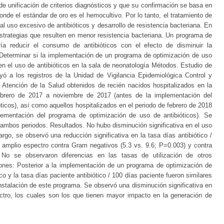
a de unificación de criterios diagnósticos y que su confirmación se basa en
onde el estándar de oro es el hemocultivo. Por lo tanto, el tratamiento de
l uso excesivo de antibióticos y desarrollo de resistencia bacteriana. En
trategias que resulten en menor resistencia bacteriana. Un programa de
ría reducir el consumo de antibióticos con el efecto de disminuir la
. Determinar si la implementación de un programa de optimización de uso
en el uso de antibióticos en la sala de neonatología Métodos. Estudio de
uyó a los registros de la Unidad de Vigilancia Epidemiológica Control y
 Atención de la Salud obtenidos de recién nacidos hospitalizados en la
ebrero de 2017 a noviembre de 2017 (antes de la implementación del
ticos), así como aquellos hospitalizados en el periodo de febrero de 2018
lementación del programa de optimización de uso de antibióticos). Se
e ambos periodos. Resultados. No hubo disminución significativa en el uso
rgo, se observó una reducción significativa en la tasa días antibiótico /
 amplio espectro contra Gram negativos (5.3 vs. 9.6; P=0.003) y contra
 No se observaron diferencias en las tasas de utilización de otros
iones: Posterior a la implementación de un programa de optimización de
ico y la tasa días paciente antibiótico / 100 días paciente fueron similares
 instalación de este programa. Se observó una disminución significativa en
ctro, los cuales son los que tienen mayor impacto en la generación de