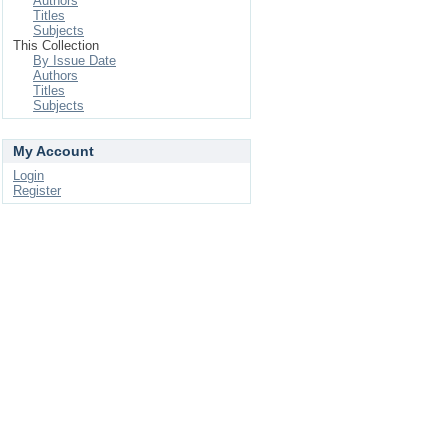
Authors
Titles
Subjects
This Collection
By Issue Date
Authors
Titles
Subjects
My Account
Login
Register