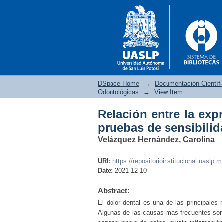
DSpace Home
→
Documentación Científ
Odontológicas
→
View Item
Relación entre la exp
Relación entre la exp
pruebas de sensibilid
pulpar
Velázquez Hernández, Carolina
URI:
https://repositorioinstitucional.uaslp.
Date:
2021-12-10
Abstract:
El dolor dental es una de las principales 
Algunas de las causas mas frecuentes son c