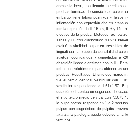
consecuencia de estos, existe inflamación 
anestesia local, con llenado inmediato de
pruebas térmicas de sensibilidad pulpar, en
embargo tiene falsos positivos y falsos n
inflamación con expresión alta en etapa de
con la expresión de IL-1Beta, IL-6 y TNF-alf
efectivo de la prueba. Métodos: Se realizo
sanas y 60 con diagnostico pulpitis irrever
evaluó la vitalidad pulpar en tres sitios d
lingual) con la prueba de sensibilidad pulp
sujetos, codificandos y congelados a -2
absorción ligado a enzimas con la IL-1Beta,
del espectrofotómetro, para obtener un an
pruebas. Resultados: El sitio que marco mas
fue el tercio cervical vestibular con 1.
vestibular respondiendo a 1.51+1.57. El
duración del conteo en segundos de recuper
el sitio tercio medio cervical con 7.30+3
la pulpa normal responde en 1 a 2 segundo
pulpas con diagnóstico de pulpitis irreve
avanza la patología puede deberse a la f
térmicos.