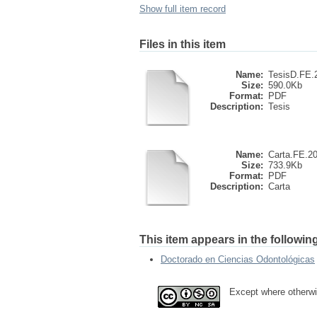
Show full item record
Files in this item
Name:
TesisD.FE.2
Size:
590.0Kb
Format:
PDF
Description:
Tesis
Name:
Carta.FE.20
Size:
733.9Kb
Format:
PDF
Description:
Carta
This item appears in the following
Doctorado en Ciencias Odontológicas
Except where otherwis