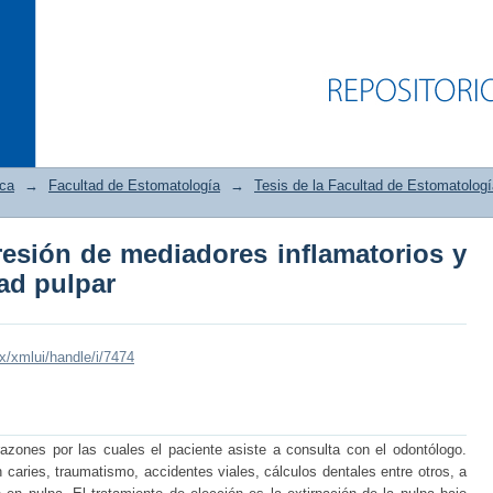
ica
→
Facultad de Estomatología
→
Tesis de la Facultad de Estomatologí
resión de mediadores inflamatorios y
resión de mediadores inflamatorios y p
ad pulpar
mx/xmlui/handle/i/7474
razones por las cuales el paciente asiste a consulta con el odontólogo.
aries, traumatismo, accidentes viales, cálculos dentales entre otros, a