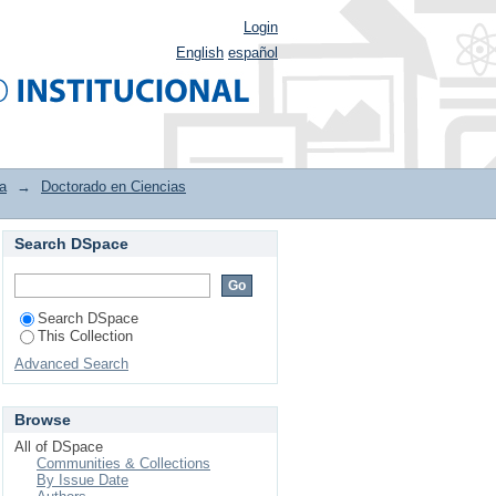
Login
English
español
a
→
Doctorado en Ciencias
Search DSpace
ruebas de sensibilidad
Search DSpace
This Collection
Advanced Search
Browse
All of DSpace
Communities & Collections
By Issue Date