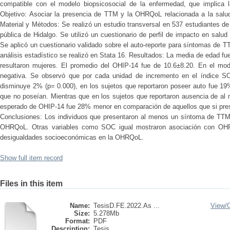
compatible con el modelo biopsicosocial de la enfermedad, que implica la
Objetivo: Asociar la presencia de TTM y la OHRQoL relacionada a la salud 
Material y Métodos: Se realizó un estudio transversal en 537 estudiantes d
pública de Hidalgo. Se utilizó un cuestionario de perfil de impacto en salud
Se aplicó un cuestionario validado sobre el auto-reporte para síntomas de TT
análisis estadístico se realizó en Stata 16. Resultados: La media de edad f
resultaron mujeres. El promedio del OHIP-14 fue de 10.6±8.20. En el mode
negativa. Se observó que por cada unidad de incremento en el índice S
disminuye 2% (p= 0.000), en los sujetos que reportaron poseer auto fue 
que no poseían. Mientras que en los sujetos que reportaron ausencia de a
esperado de OHIP-14 fue 28% menor en comparación de aquellos que si pre
Conclusiones: Los individuos que presentaron al menos un síntoma de TTM 
OHRQoL. Otras variables como SOC igual mostraron asociación con OHRQ
desigualdades socioeconómicas en la OHRQoL.
Show full item record
Files in this item
Name:
TesisD.FE.2022.As ...
View/
Size:
5.278Mb
Format:
PDF
Description:
Tesis