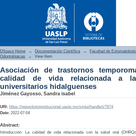
DSpace Home
→
Documentación Científica
→
Facultad de Estomatologí
Odontológicas
→
View Item
Asociación de trastornos temporom
Asociación de trastornos temp
calidad de vida relacionada a l
a la salud bucal en universita
universitarios hidalguenses
Jiménez Gayosso, Sandra isabel
URI:
https://repositorioinstitucional.uaslp.mx/xmlui/handle/i/7874
Date:
2022-07-04
Abstract:
Introducción: La calidad de vida relacionada con la salud oral (OHRQo