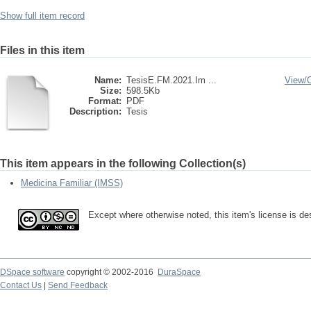
Show full item record
Files in this item
Name:
TesisE.FM.2021.Im ...
View/
Size:
598.5Kb
Format:
PDF
Description:
Tesis
This item appears in the following Collection(s)
Medicina Familiar (IMSS)
Except where otherwise noted, this item's license is d
DSpace software
copyright © 2002-2016
DuraSpace
Contact Us
|
Send Feedback