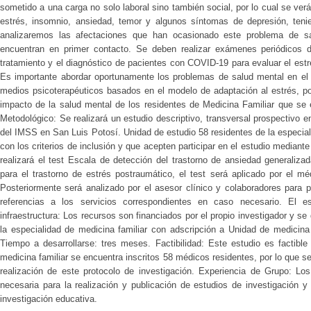
sometido a una carga no solo laboral sino también social, por lo cual se ve
estrés, insomnio, ansiedad, temor y algunos síntomas de depresión, teni
analizaremos las afectaciones que han ocasionado este problema de sa
encuentran en primer contacto. Se deben realizar exámenes periódicos d
tratamiento y el diagnóstico de pacientes con COVID-19 para evaluar el estré
Es importante abordar oportunamente los problemas de salud mental en el p
medios psicoterapéuticos basados en el modelo de adaptación al estrés, por
impacto de la salud mental de los residentes de Medicina Familiar que se 
Metodológico: Se realizará un estudio descriptivo, transversal prospectivo 
del IMSS en San Luis Potosí. Unidad de estudio 58 residentes de la especia
con los criterios de inclusión y que acepten participar en el estudio median
realizará el test Escala de detección del trastorno de ansiedad generaliza
para el trastorno de estrés postraumático, el test será aplicado por el m
Posteriormente será analizado por el asesor clínico y colaboradores para p
referencias a los servicios correspondientes en caso necesario. El es
infraestructura: Los recursos son financiados por el propio investigador y s
la especialidad de medicina familiar con adscripción a Unidad de medicina
Tiempo a desarrollarse: tres meses. Factibilidad: Este estudio es factibl
medicina familiar se encuentra inscritos 58 médicos residentes, por lo que s
realización de este protocolo de investigación. Experiencia de Grupo: Lo
necesaria para la realización y publicación de estudios de investigación 
investigación educativa.