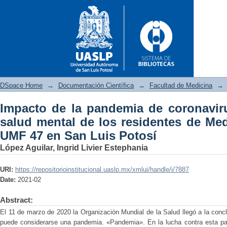
DSpace Home
→
Documentación Científica
→
Facultad de Medicina
→
Impacto de la pandemia de coronaviru
Impacto de la pandemia de c
salud mental de los residentes de Med
residentes de Medicina Famili
UMF 47 en San Luis Potosí
López Aguilar, Ingrid Livier Estephania
URI:
https://repositorioinstitucional.uaslp.mx/xmlui/handle/i/7887
Date:
2021-02
Abstract:
El 11 de marzo de 2020 la Organización Mundial de la Salud llegó a la con
puede considerarse una pandemia. «Pandemia». En la lucha contra esta pa