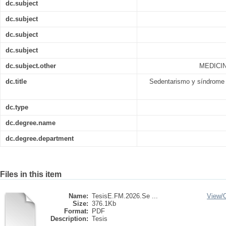
dc.subject
dc.subject
dc.subject
dc.subject
dc.subject.other
MEDICIN
dc.title
Sedentarismo y síndrome 
dc.type
dc.degree.name
dc.degree.department
Files in this item
Name:
TesisE.FM.2026.Se ...
View/
Size:
376.1Kb
Format:
PDF
Description:
Tesis