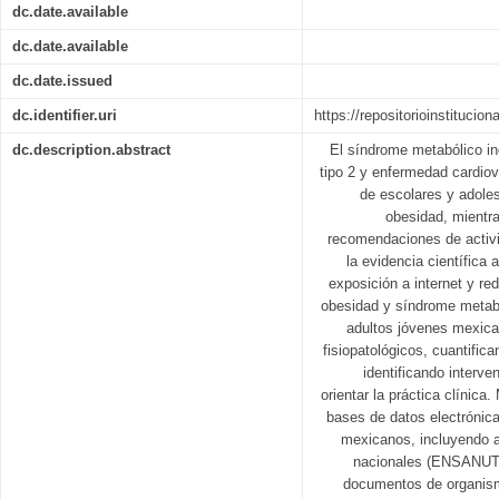
dc.date.available
dc.date.available
dc.date.issued
dc.identifier.uri
https://repositorioinstitucio
dc.description.abstract
El síndrome metabólico in
tipo 2 y enfermedad cardio
de escolares y adole
obesidad, mientr
recomendaciones de activid
la evidencia científica 
exposición a internet y r
obesidad y síndrome metabó
adultos jóvenes mexi
fisiopatológicos, cuantific
identificando interve
orientar la práctica clínica
bases de datos electrónicas
mexicanos, incluyendo ar
nacionales (ENSANUT
documentos de organism