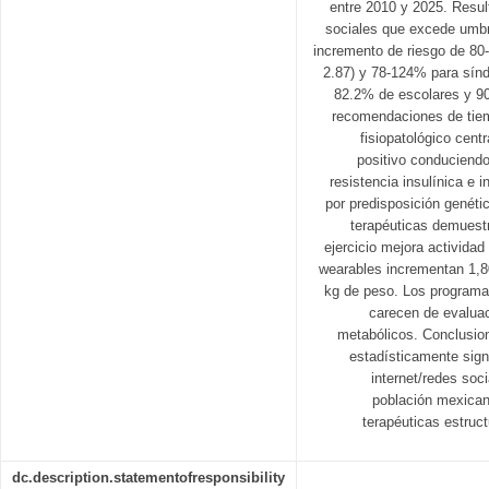
entre 2010 y 2025. Resul
sociales que excede umb
incremento de riesgo de 80
2.87) y 78-124% para sín
82.2% de escolares y 9
recomendaciones de tie
fisiopatológico cent
positivo conduciendo
resistencia insulínica e 
por predisposición genétic
terapéuticas demuestr
ejercicio mejora actividad 
wearables incrementan 1,8
kg de peso. Los program
carecen de evaluac
metabólicos. Conclusion
estadísticamente sign
internet/redes soc
población mexicana
terapéuticas estruc
dc.description.statementofresponsibility