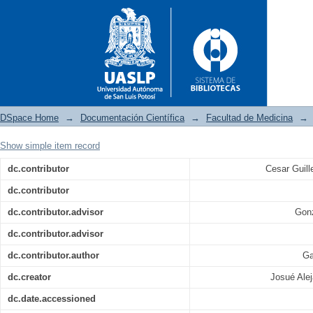
DSpace Home
→
Documentación Científica
→
Facultad de Medicina
→
Show simple item record
Sedentarismo y síndrome metab
dc.contributor
Cesar Guil
dc.contributor
dc.contributor.advisor
Gonz
dc.contributor.advisor
dc.contributor.author
Ga
dc.creator
Josué Ale
dc.date.accessioned