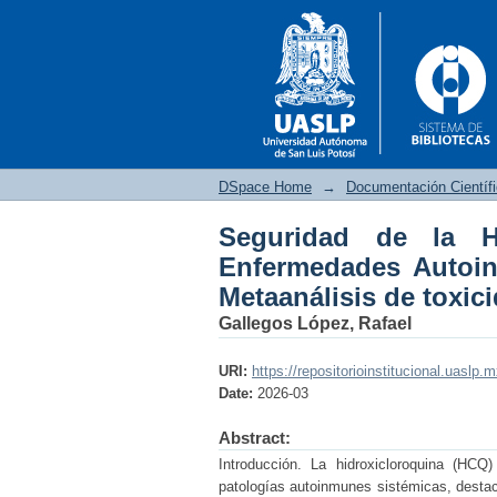
DSpace Home
→
Documentación Científ
Seguridad de la H
Seguridad de la Hid
Enfermedades Autoin
Una Revisión Sistemát
Metaanálisis de toxic
Gallegos López, Rafael
URI:
https://repositorioinstitucional.uaslp.
Date:
2026-03
Abstract:
Introducción. La hidroxicloroquina (HCQ
patologías autoinmunes sistémicas, destaca