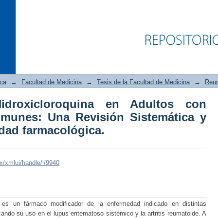
ica
→
Facultad de Medicina
→
Tesis de la Facultad de Medicina
→
Reum
idroxicloroquina en Adultos con
roxicloroquina en Adultos con Enfer
munes: Una Revisión Sistemática y
ica y Metaanálisis de toxicidad farmac
idad farmacológica.
mx/xmlui/handle/i/9940
) es un fármaco modificador de la enfermedad indicado en distintas
ndo su uso en el lupus eritematoso sistémico y la artritis reumatoide. A