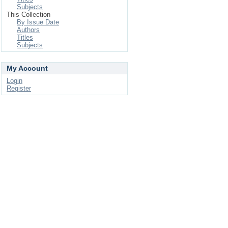
Subjects
This Collection
By Issue Date
Authors
Titles
Subjects
My Account
Login
Register