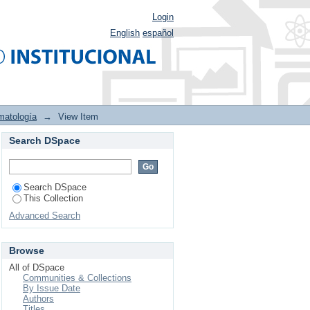
Login
English
español
atología
→
View Item
Search DSpace
medades Autoinmunes:
ológica.
Search DSpace
This Collection
Advanced Search
Browse
All of DSpace
Communities & Collections
By Issue Date
Authors
Titles