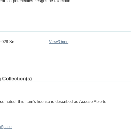
r los potenciales riesgos de toxicidad.
026.Se ...
View/
Open
 Collection(s)
e noted, this item's license is described as Acceso Abierto
aSpace