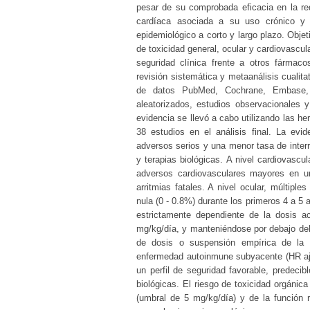
pesar de su comprobada eficacia en la red
cardíaca asociada a su uso crónico y 
epidemiológico a corto y largo plazo. Objet
de toxicidad general, ocular y cardiovasc
seguridad clínica frente a otros fármac
revisión sistemática y metaanálisis cualita
de datos PubMed, Cochrane, Embase, 
aleatorizados, estudios observacionales 
evidencia se llevó a cabo utilizando las
38 estudios en el análisis final. La ev
adversos serios y una menor tasa de interr
y terapias biológicas. A nivel cardiovascu
adversos cardiovasculares mayores en u
arritmias fatales. A nivel ocular, múltipl
nula (0 - 0.8%) durante los primeros 4 a 5 
estrictamente dependiente de la dosis 
mg/kg/día, y manteniéndose por debajo de
de dosis o suspensión empírica de la 
enfermedad autoinmune subyacente (HR aju
un perfil de seguridad favorable, predecib
biológicas. El riesgo de toxicidad orgánic
(umbral de 5 mg/kg/día) y de la función r