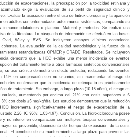
ucción de exacerbaciones, la preocupación por la toxicidad retiniana y
acumulado exige la evaluación de su perfil de seguridad clínico y
ivo. Evaluar la asociación entre el uso de hidroxicloroquina y la aparición
ular en adultos con enfermedades autoinmunes sistémicas, comparando su
os inmunomoduladores o placebo. Material y métodos. Se realizó una
tivo de la literatura. La búsqueda de información se efectuó en las bases
Ovid, Wiley y BVS. Se incluyeron ensayos clínicos controlados
y cohortes. La evaluación de la calidad metodológica y la fuerza de la
 herramientas estandarizadas OPMER y GRADE. Resultados. Se incluyeron
idencia demostró que la HCQ exhibe una menor incidencia de eventos
upción del tratamiento frente a otros fármacos sintéticos convencionales
lar, su uso crónico demostró un efecto protector, reduciendo los eventos
n 14% en comparación con no usuarios, sin incrementar el riesgo de
es cohortes confirmaron que la incidencia de retinopatía es prácticamente
años de tratamiento. Sin embargo, a largo plazo (10-15 años), el riesgo es
acumulada, aumentando por encima del 21% con dosis superiores a 6
l 3% con dosis ≤5 mg/kg/día. Los estudios demostraron que la reducción
HCQ incrementa significativamente el riesgo de exacerbación de la
stado 2.26; IC 95%: 1.03-4.97). Conclusión. La hidroxicloroquina posee
le y no inferior en comparación con múltiples terapias convencionales y
a mayor es prevenible, dependiente del tiempo de exposición, de la dosis
enal. El beneficio de su mantenimiento a largo plazo para prevenir las