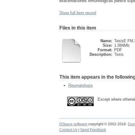
exacerbaciones inmunológicas parece supera
Show full item record
Files in this item
Name:
TesisE.FM.2
Size:
1.084Mb
Format:
PDF
Description:
Tesis
This item appears in the following
Reumatología
Except where otherwis
DSpace software
copyright © 2002-2016
Dur
Contact Us
|
Send Feedback