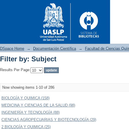
DSpace Home
→
Documentación Científica
→
Facultad de Ciencias Quí
Filter by: Subject
Filter by: Subject
Results Per Page:
Now showing items 1-10 of 286
BIOLOGÍA Y QUIMICA (158)
MEDICINA Y CIENCIAS DE LA SALUD (98)
INGENIERÍA Y TECNOLOGÍA (88)
CIENCIAS AGROPECUARIAS Y BIOTECNOLOGÍA (29)
2 BIOLOGÍA Y QUIMICA (25)