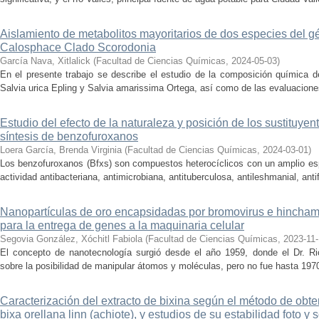
Aislamiento de metabolitos mayoritarios de dos especies del 
Calosphace Clado Scorodonia
García Nava, Xitlalick
(
Facultad de Ciencias Químicas
,
2024-05-03
)
En el presente trabajo se describe el estudio de la composición química d
Salvia urica Epling y Salvia amarissima Ortega, así como de las evaluaciones 
Estudio del efecto de la naturaleza y posición de los sustituyent
síntesis de benzofuroxanos
Loera García, Brenda Virginia
(
Facultad de Ciencias Químicas
,
2024-03-01
)
Los benzofuroxanos (Bfxs) son compuestos heterocíclicos con un amplio espe
actividad antibacteriana, antimicrobiana, antituberculosa, antileshmanial, ant
Nanopartículas de oro encapsidadas por bromovirus e hincha
para la entrega de genes a la maquinaria celular
Segovia González, Xóchitl Fabiola
(
Facultad de Ciencias Químicas
,
2023-11
El concepto de nanotecnología surgió desde el año 1959, donde el Dr. R
sobre la posibilidad de manipular átomos y moléculas, pero no fue hasta 1970 q
Caracterización del extracto de bixina según el método de obten
bixa orellana linn (achiote), y estudios de su estabilidad foto y