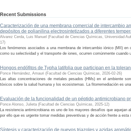
Recent Submissions
Caracterización de una membrana comercial de intercambio an
depósitos de polianilina electrosintetizados a diferentes temper
Alvarez Cerda, Luis Manuel
(
Facultad de Ciencias Químicas, Universidad Au
17
)
Los fenómenos asociados a una membrana de intercambio iónico (MII) en co
como su selectividad y el transporte de iones, ocurren comúnmente cuando un 
Hongos endófitos de Typha latifolia que participan en la toler
Ponce Hernández, Amauri
(
Facultad de Ciencias Químicas
,
2026-02-26
)
Las altas concentraciones de metales pesados (HMs) en el ambiente son
tóxicos sobre la salud humana y los ecosistemas. La fitorremediación es una e
Evaluación de la funcionalidad de un péptido antimicrobiano p
Ponce Alonso, Julieta
(
Facultad de Ciencias Químicas
,
2025-12
)
La resistencia antimicrobiana es uno de los mayores desafíos que aquejan al
por ello que es urgente tomar medidas preventivas y de acción frente a esta s
Síntesis y caracterización de nuevos triazoles y azidas aromáti