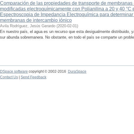
Comparación de las propiedades de transporte de membranas 
modificadas electroquímicamente con Polianilina a 20 y 40 °C 
Espectroscopia de Impedancia Electroquímica para determinar l
membranas de intercambio iónico
Avila Rodríguez, Jesús Gerardo
(
2020-02-01
)
En nuestro país, el agua es un recurso que esta desigualmente distribuido, y
sur abunda sobremanera. No obstante, en todo el país se comparte un probl
DSpace software
copyright © 2002-2016
DuraSpace
Contact Us
|
Send Feedback