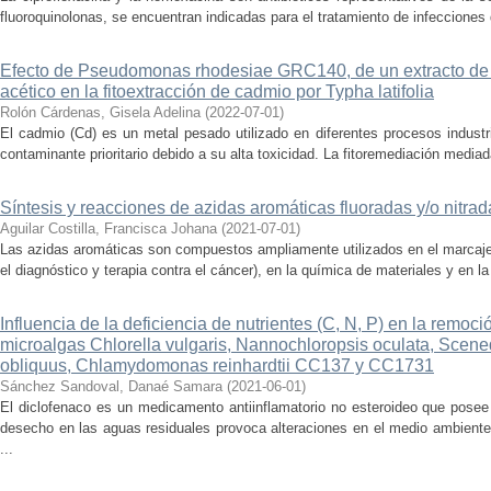
fluoroquinolonas, se encuentran indicadas para el tratamiento de infecciones de
Efecto de Pseudomonas rhodesiae GRC140, de un extracto de a
acético en la fitoextracción de cadmio por Typha latifolia
Rolón Cárdenas, Gisela Adelina
(
2022-07-01
)
El cadmio (Cd) es un metal pesado utilizado en diferentes procesos industr
contaminante prioritario debido a su alta toxicidad. La fitoremediación mediad
Síntesis y reacciones de azidas aromáticas fluoradas y/o nitrad
Aguilar Costilla, Francisca Johana
(
2021-07-01
)
Las azidas aromáticas son compuestos ampliamente utilizados en el marcaje 
el diagnóstico y terapia contra el cáncer), en la química de materiales y en l
Influencia de la deficiencia de nutrientes (C, N, P) en la remoci
microalgas Chlorella vulgaris, Nannochloropsis oculata, Sc
obliquus, Chlamydomonas reinhardtii CC137 y CC1731
Sánchez Sandoval, Danaé Samara
(
2021-06-01
)
El diclofenaco es un medicamento antiinflamatorio no esteroideo que posee 
desecho en las aguas residuales provoca alteraciones en el medio ambiente
...