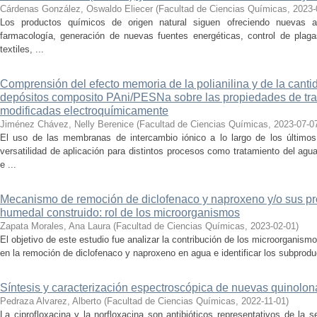
Cárdenas González, Oswaldo Eliecer
(
Facultad de Ciencias Químicas
,
2023-
Los productos químicos de origen natural siguen ofreciendo nuevas al
farmacología, generación de nuevas fuentes energéticas, control de plag
textiles, ...
Comprensión del efecto memoria de la polianilina y de la cantida
depósitos composito PAni/PESNa sobre las propiedades de t
modificadas electroquímicamente
Jiménez Chávez, Nelly Berenice
(
Facultad de Ciencias Químicas
,
2023-07-0
El uso de las membranas de intercambio iónico a lo largo de los último
versatilidad de aplicación para distintos procesos como tratamiento del ag
e ...
Mecanismo de remoción de diclofenaco y naproxeno y/o sus p
humedal construido: rol de los microorganismos
Zapata Morales, Ana Laura
(
Facultad de Ciencias Químicas
,
2023-02-01
)
El objetivo de este estudio fue analizar la contribución de los microorganismo
en la remoción de diclofenaco y naproxeno en agua e identificar los subprodu
Síntesis y caracterización espectroscópica de nuevas quinolonas
Pedraza Alvarez, Alberto
(
Facultad de Ciencias Químicas
,
2022-11-01
)
La ciprofloxacina y la norfloxacina son antibióticos representativos de la 