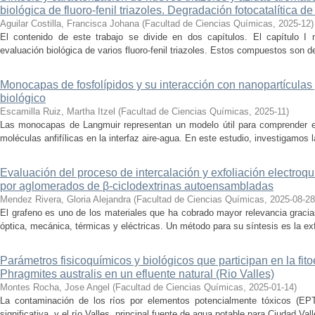
biológica de fluoro-fenil triazoles. Degradación fotocatalítica d
Aguilar Costilla, Francisca Johana
(
Facultad de Ciencias Químicas
,
2025-12
)
El contenido de este trabajo se divide en dos capítulos. El capítulo I m
evaluación biológica de varios fluoro-fenil triazoles. Estos compuestos son de
Monocapas de fosfolípidos y su interacción con nanopartículas
biológico
Escamilla Ruiz, Martha Itzel
(
Facultad de Ciencias Químicas
,
2025-11
)
Las monocapas de Langmuir representan un modelo útil para comprender el
moléculas anfifílicas en la interfaz aire-agua. En este estudio, investigamos 
Evaluación del proceso de intercalación y exfoliación electroquí
por aglomerados de β-ciclodextrinas autoensambladas
Mendez Rivera, Gloria Alejandra
(
Facultad de Ciencias Químicas
,
2025-08-28
El grafeno es uno de los materiales que ha cobrado mayor relevancia graci
óptica, mecánica, térmicas y eléctricas. Un método para su síntesis es la exf
Parámetros fisicoquímicos y biológicos que participan en la fit
Phragmites australis en un efluente natural (Rio Valles)
Montes Rocha, Jose Angel
(
Facultad de Ciencias Químicas
,
2025-01-14
)
La contaminación de los ríos por elementos potencialmente tóxicos (EPT
significativa, y el río Valles, principal fuente de agua potable para Ciudad Vall