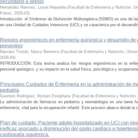
secundario a sepsis
Hernández Ramírez, Lisset Alejandra
(
Facultad de Enfermería y Nutrición, U
Potosí
,
2026-03
)
Introducción: el Síndrome de Disfunción Multiorgánica (SDMO) es una de la
en una Unidad de Cuidados Intensivos (UCI) y se caracteriza por el desarrollo 
Riesgos ergonómicos en enfermería quirúrgica y desarrollo de 
preventivo
Narváez Tristán, Nancy Berenice
(
Facultad de Enfermería y Nutrición, Univ
2026-04
)
INTRODUCCIÓN: Esta tesina analiza los riesgos ergonómicos en la enferm
personal quirúrgico, y su impacto en la salud física, psicológica y ocupacion
Principales Cuidados de Enfermería en la administración de m
pediatría
Guerrero Rodríguez, Myriam Estephany
(
Facultad de Enfermería y Nutrición
,
La administración de fármacos en pediatría y neonatología es una tarea f
enfermería, vital para la recuperación infantil. Este proceso abarca desde la co
Plan de cuidado: Paciente adulto hospitalizado en UCI con riesg
ineficaz asociado a disminución del gasto cardíaco e hiperten
cardiopatía isquémica.