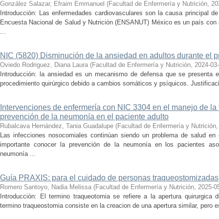
González Salazar, Efraim Emmanuel
(
Facultad de Enfermería y Nutrición
,
20
Introducción: Las enfermedades cardiovasculares son la causa principal de
Encuesta Nacional de Salud y Nutrición (ENSANUT) México es un país con a
...
NIC (5820) Disminución de la ansiedad en adultos durante el p
Oviedo Rodriguez, Diana Laura
(
Facultad de Enfermería y Nutrición
,
2024-03
Introducción: la ansiedad es un mecanismo de defensa que se presenta en
procedimiento quirúrgico debido a cambios somáticos y psíquicos. Justificaci
Intervenciones de enfermería con NIC 3304 en el manejo de la 
prevención de la neumonía en el paciente adulto
Rubalcava Hernández, Tania Guadalupe
(
Facultad de Enfermería y Nutrición
Las infecciones nosocomiales continúan siendo un problema de salud en el 
importante conocer la prevención de la neumonía en los pacientes aso
neumonía ...
Guía PRAXIS: para el cuidado de personas traqueostomizadas
Romero Santoyo, Nadia Melissa
(
Facultad de Enfermería y Nutrición
,
2025-0
Introducción: El termino traqueotomia se refiere a la apertura quirurgica 
termino traqueostomia consiste en la creacion de una apertura similar, pero esta