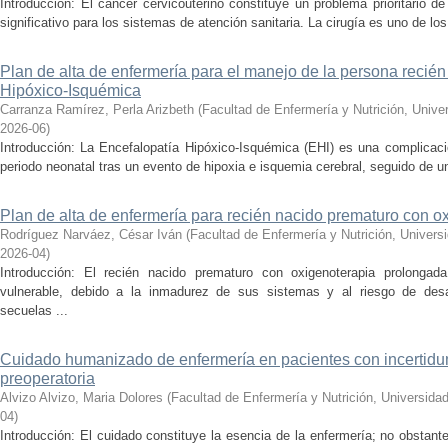
Introducción: El cáncer cervicouterino constituye un problema prioritario d
significativo para los sistemas de atención sanitaria. La cirugía es uno de los 
Plan de alta de enfermería para el manejo de la persona recié
Hipóxico-Isquémica
Carranza Ramírez, Perla Arizbeth
(
Facultad de Enfermería y Nutrición, Univ
2026-06
)
Introducción: La Encefalopatía Hipóxico-Isquémica (EHI) es una complicaci
periodo neonatal tras un evento de hipoxia e isquemia cerebral, seguido de un 
Plan de alta de enfermería para recién nacido prematuro con o
Rodríguez Narváez, César Iván
(
Facultad de Enfermería y Nutrición, Univer
2026-04
)
Introducción: El recién nacido prematuro con oxigenoterapia prolongad
vulnerable, debido a la inmadurez de sus sistemas y al riesgo de desarr
secuelas ...
Cuidado humanizado de enfermería en pacientes con incertidu
preoperatoria
Alvizo Alvizo, Maria Dolores
(
Facultad de Enfermería y Nutrición, Universid
04
)
Introducción: El cuidado constituye la esencia de la enfermería; no obstante