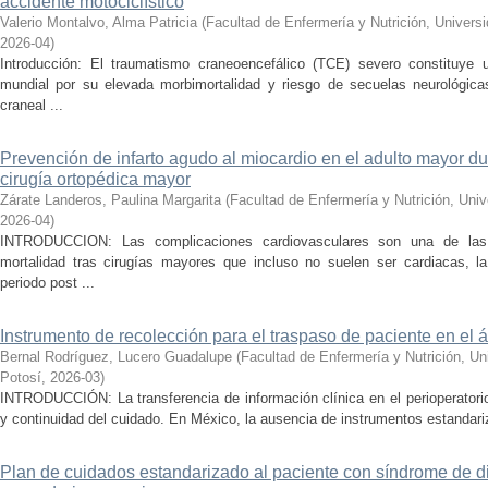
accidente motociclístico
Valerio Montalvo, Alma Patricia
(
Facultad de Enfermería y Nutrición, Univer
2026-04
)
Introducción: El traumatismo craneoencefálico (TCE) severo constituye 
mundial por su elevada morbimortalidad y riesgo de secuelas neurológi
craneal ...
Prevención de infarto agudo al miocardio en el adulto mayor du
cirugía ortopédica mayor
Zárate Landeros, Paulina Margarita
(
Facultad de Enfermería y Nutrición, Uni
2026-04
)
INTRODUCCION: Las complicaciones cardiovasculares son una de las 
mortalidad tras cirugías mayores que incluso no suelen ser cardiacas, l
periodo post ...
Instrumento de recolección para el traspaso de paciente en el 
Bernal Rodríguez, Lucero Guadalupe
(
Facultad de Enfermería y Nutrición, U
Potosí
,
2026-03
)
INTRODUCCIÓN: La transferencia de información clínica en el perioperatori
y continuidad del cuidado. En México, la ausencia de instrumentos estandariz
Plan de cuidados estandarizado al paciente con síndrome de d