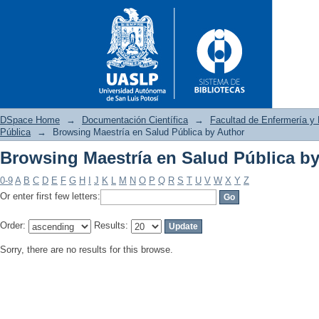
DSpace Home
→
Documentación Científica
→
Facultad de Enfermería y 
Pública
→
Browsing Maestría en Salud Pública by Author
Browsing Maestría en Salud Pública b
Browsing Maestría en Salud P
0-9
A
B
C
D
E
F
G
H
I
J
K
L
M
N
O
P
Q
R
S
T
U
V
W
X
Y
Z
Or enter first few letters:
Order:
Results:
Sorry, there are no results for this browse.