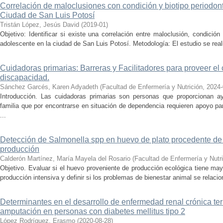
Correlación de maloclusiones con condición y biotipo periodon
Ciudad de San Luis Potosí
Tristán López, Jesús David
(
2019-01
)
Objetivo: Identificar si existe una correlación entre maloclusión, condición
adolescente en la ciudad de San Luis Potosí. Metodología: El estudio se real
Cuidadoras primarias: Barreras y Facilitadores para proveer el
discapacidad.
Sánchez Garcés, Karen Adyadeth
(
Facultad de Enfermería y Nutrición
,
2024-
Introducción. Las cuidadoras primarias son personas que proporcionan 
familia que por encontrarse en situación de dependencia requieren apoyo par
...
Detección de Salmonella spp en huevo de plato procedente de 
producción
Calderón Martínez, María Mayela del Rosario
(
Facultad de Enfermería y Nutr
Objetivo. Evaluar si el huevo proveniente de producción ecológica tiene ma
producción intensiva y definir si los problemas de bienestar animal se relacio
Determinantes en el desarrollo de enfermedad renal crónica ter
amputación en personas con diabetes mellitus tipo 2
López Rodríguez, Erasmo
(
2020-08-28
)