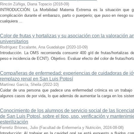
Rincón Zúñiga, Diana Topacio
(
2018-09
)
INTRODUCCIÓN: La Morbilidad Materna Extrema es la situación que g
complicación durante el embarazo, parto o puerperio; que puso en riesgo su
cualquiera ...
Color de frutas y hortalizas y su asociación con la valoración 
universitarios
Rodríguez Escalante, Ana Guadalupe
(
2020-10-09
)
Introducción. La OMS recomienda consumir 400 g/d de frutas/hortalizas de
peso e incidencia de ECNT). Objetivo. Evaluar efecto del color de frutas/hort
Compañeras de enfermedad: experiencias de cuidadoras de jóv
remplazo renal en San Luis Potosí
Martínez García, Sheila
(
2022-10
)
Cuidar de una persona que padece una enfermedad crónica es un trabajo q
algunos casos de por vida, lo que además de aumentar la carga en los sistem
Conocimiento de los alumnos de servicio social de las licencia
de San Luis Potosí, sobre el tipo, uso, verificación y mantenim
esterilización
Ferretiz Briones, Julio
(
Facultad de Enfermería y Nutrición
,
2024-08-08
)
Introducción: Al trabajar en la cavidad oral se está expuesto a fluidos c