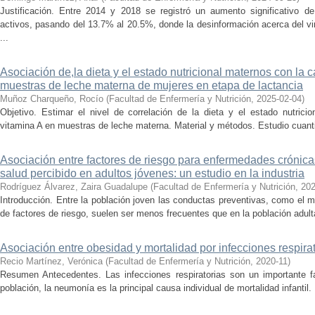
Justificación. Entre 2014 y 2018 se registró un aumento significativo d
activos, pasando del 13.7% al 20.5%, donde la desinformación acerca del 
...
Asociación de,la dieta y el estado nutricional maternos con la 
muestras de leche materna de mujeres en etapa de lactancia
Muñoz Charqueño, Rocío
(
Facultad de Enfermería y Nutrición
,
2025-02-04
)
Objetivo. Estimar el nivel de correlación de la dieta y el estado nutrici
vitamina A en muestras de leche materna. Material y métodos. Estudio cuantit
Asociación entre factores de riesgo para enfermedades crónica
salud percibido en adultos jóvenes: un estudio en la industria
Rodríguez Álvarez, Zaira Guadalupe
(
Facultad de Enfermería y Nutrición
,
202
Introducción. Entre la población joven las conductas preventivas, como el mo
de factores de riesgo, suelen ser menos frecuentes que en la población adulta
Asociación entre obesidad y mortalidad por infecciones respira
Recio Martínez, Verónica
(
Facultad de Enfermería y Nutrición
,
2020-11
)
Resumen Antecedentes. Las infecciones respiratorias son un importante fa
población, la neumonía es la principal causa individual de mortalidad infantil.