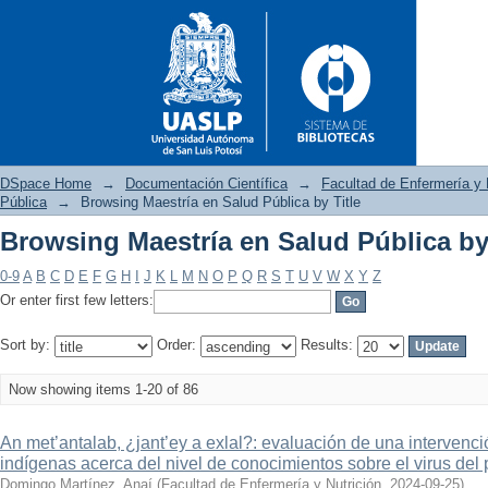
DSpace Home
→
Documentación Científica
→
Facultad de Enfermería y 
Pública
→
Browsing Maestría en Salud Pública by Title
Browsing Maestría en Salud Pública by 
Browsing Maestría en Salud Pú
0-9
A
B
C
D
E
F
G
H
I
J
K
L
M
N
O
P
Q
R
S
T
U
V
W
X
Y
Z
Or enter first few letters:
Sort by:
Order:
Results:
Now showing items 1-20 of 86
An met’antalab, ¿jant’ey a exlal?: evaluación de una intervenc
indígenas acerca del nivel de conocimientos sobre el virus de
Domingo Martínez, Anaí
(
Facultad de Enfermería y Nutrición
,
2024-09-25
)