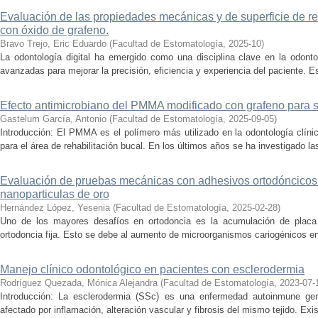
Evaluación de las propiedades mecánicas y de superficie de r
con óxido de grafeno.
Bravo Trejo, Eric Eduardo
(
Facultad de Estomatología
,
2025-10
)
La odontología digital ha emergido como una disciplina clave en la odonto
avanzadas para mejorar la precisión, eficiencia y experiencia del paciente. E
Efecto antimicrobiano del PMMA modificado con grafeno para s
Gastelum García, Antonio
(
Facultad de Estomatología
,
2025-09-05
)
Introducción: El PMMA es el polímero más utilizado en la odontología clín
para el área de rehabilitación bucal. En los últimos años se ha investigado la
Evaluación de pruebas mecánicas con adhesivos ortodóncicos
nanoparticulas de oro
Hernández López, Yesenia
(
Facultad de Estomatología
,
2025-02-28
)
Uno de los mayores desafíos en ortodoncia es la acumulación de placa 
ortodoncia fija. Esto se debe al aumento de microorganismos cariogénicos en 
Manejo clínico odontológico en pacientes con esclerodermia
Rodríguez Quezada, Mónica Alejandra
(
Facultad de Estomatología
,
2023-07-
Introducción: La esclerodermia (SSc) es una enfermedad autoinmune gene
afectado por inflamación, alteración vascular y fibrosis del mismo tejido. Ex