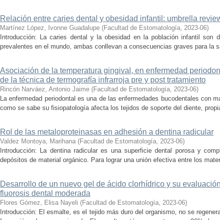
Relación entre caries dental y obesidad infantil: umbrella revie
Martínez López, Ivonne Guadalupe
(
Facultad de Estomatología
,
2023-06
)
Introducción: La caries dental y la obesidad en la población infantil so
prevalentes en el mundo, ambas conllevan a consecuencias graves para la sal
Asociación de la temperatura gingival, en enfermedad periodon
de la técnica de termografía infrarroja pre y post tratamiento
Rincón Narváez, Antonio Jaime
(
Facultad de Estomatología
,
2023-06
)
La enfermedad periodontal es una de las enfermedades bucodentales con may
como se sabe su fisiopatología afecta los tejidos de soporte del diente, propi
Rol de las metaloproteinasas en adhesión a dentina radicular
Valdez Montoya, Marihana
(
Facultad de Estomatología
,
2023-06
)
Introducción: La dentina radicular es una superficie dental porosa y comp
depósitos de material orgánico. Para lograr una unión efectiva entre los materi
Desarrollo de un nuevo gel de ácido clorhídrico y su evaluación 
fluorosis dental moderada
Flores Gómez, Elisa Nayeli
(
Facultad de Estomatología
,
2023-06
)
Introducción: El esmalte, es el tejido más duro del organismo, no se regene