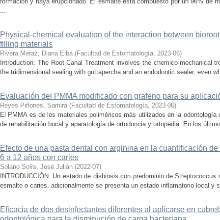
formación y haya erupcionado. El esmalte está compuesto por un 96% de m
...
Physical-chemical evaluation of the interaction between bioroo
filling materials
Rivera Meraz, Diana Elba
(
Facultad de Estomatología
,
2023-06
)
Introduction. The Root Canal Treatment involves the chemico-mechanical t
the tridimensional sealing with guttapercha and an endodontic sealer, even whe
Evaluación del PMMA modificado con grafeno para su aplicaci
Reyes Piñones, Samira
(
Facultad de Estomatología
,
2023-06
)
El PMMA es de los materiales poliméricos más utilizados en la odontología 
de rehabilitación bucal y aparatología de ortodoncia y ortopedia. En los últim
Efecto de una pasta dental con arginina en la cuantificación de
6 a 12 años con caries
Solano Solís, José Julián
(
2022-07
)
INTRODUCCIÓN: Un estado de disbiosis con predominio de Streptococcus mu
esmalte o caries, adicionalmente se presenta un estado inflamatorio local y s
Eficacia de dos desinfectantes diferentes al aplicarse en cubr
odontológica para la disminución de carga bacteriana