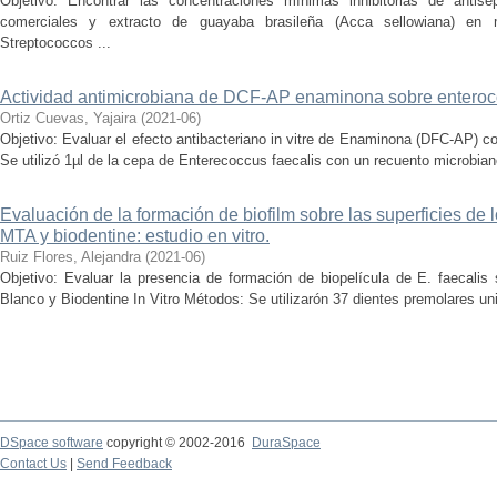
Objetivo: Encontrar las concentraciones mínimas inhibitorias de antisé
comerciales y extracto de guayaba brasileña (Acca sellowiana) en 
Streptococcos ...
Actividad antimicrobiana de DCF-AP enaminona sobre enterococc
Ortiz Cuevas, Yajaira
(
2021-06
)
Objetivo: Evaluar el efecto antibacteriano in vitre de Enaminona (DFC-AP) co
Se utilizó 1µl de la cepa de Enterecoccus faecalis con un recuento microbian
Evaluación de la formación de biofilm sobre las superficies de 
MTA y biodentine: estudio en vitro.
Ruiz Flores, Alejandra
(
2021-06
)
Objetivo: Evaluar la presencia de formación de biopelícula de E. faecalis
Blanco y Biodentine In Vitro Métodos: Se utilizarón 37 dientes premolares uni
DSpace software
copyright © 2002-2016
DuraSpace
Contact Us
|
Send Feedback