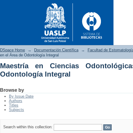
DSpace Home
→
Documentación Científica
→
Facultad de Estomatologí
en el Área de Odontología Integral
Maestría en Ciencias Odontológi
Maestría en Ciencias Odontoló
Odontología Integral
Browse by
By Issue Date
Authors
Titles
Subjects
Search within this collection: