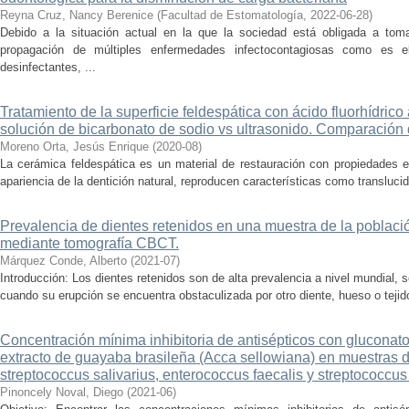
Reyna Cruz, Nancy Berenice
(
Facultad de Estomatología
,
2022-06-28
)
Debido a la situación actual en la que la sociedad está obligada a tom
propagación de múltiples enfermedades infectocontagiosas como es 
desinfectantes, ...
Tratamiento de la superficie feldespática con ácido fluorhídric
solución de bicarbonato de sodio vs ultrasonido. Comparación
Moreno Orta, Jesús Enrique
(
2020-08
)
La cerámica feldespática es un material de restauración con propiedades e
apariencia de la dentición natural, reproducen características como translucide
Prevalencia de dientes retenidos en una muestra de la poblaci
mediante tomografía CBCT.
Márquez Conde, Alberto
(
2021-07
)
Introducción: Los dientes retenidos son de alta prevalencia a nivel mundial, 
cuando su erupción se encuentra obstaculizada por otro diente, hueso o tejido
Concentración mínima inhibitoria de antisépticos con gluconato
extracto de guayaba brasileña (Acca sellowiana) en muestras 
streptococcus salivarius, enterococcus faecalis y streptococcus 
Pinoncely Noval, Diego
(
2021-06
)