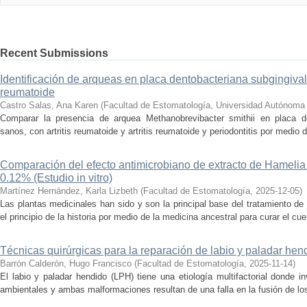
Recent Submissions
Identificación de arqueas en placa dentobacteriana subgingival y
reumatoide
Castro Salas, Ana Karen
(
Facultad de Estomatología, Universidad Autónoma
Comparar la presencia de arquea Methanobrevibacter smithii en placa de
sanos, con artritis reumatoide y artritis reumatoide y periodontitis por medio 
Comparación del efecto antimicrobiano de extracto de Hamelia 
0.12% (Estudio in vitro)
Martínez Hernández, Karla Lizbeth
(
Facultad de Estomatología
,
2025-12-05
)
Las plantas medicinales han sido y son la principal base del tratamiento d
el principio de la historia por medio de la medicina ancestral para curar el cu
Técnicas quirúrgicas para la reparación de labio y paladar hen
Barrón Calderón, Hugo Francisco
(
Facultad de Estomatología
,
2025-11-14
)
El labio y paladar hendido (LPH) tiene una etiología multifactorial donde 
ambientales y ambas malformaciones resultan de una falla en la fusión de los 