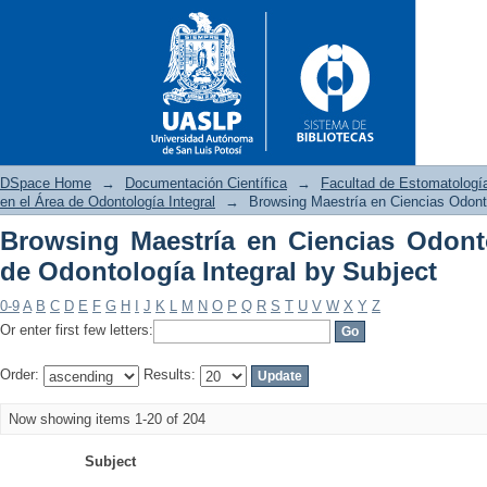
DSpace Home
→
Documentación Científica
→
Facultad de Estomatologí
en el Área de Odontología Integral
→
Browsing Maestría en Ciencias Odonto
Browsing Maestría en Ciencias Odont
Browsing Maestría en Ciencia
de Odontología Integral by Subject
by Subject
0-9
A
B
C
D
E
F
G
H
I
J
K
L
M
N
O
P
Q
R
S
T
U
V
W
X
Y
Z
Or enter first few letters:
Order:
Results:
Now showing items 1-20 of 204
Subject