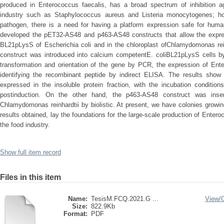
produced in Enterococcus faecalis, has a broad spectrum of inhibition aga
industry such as Staphylococcus aureus and Listeria monocytogenes; ho
pathogen, there is a need for having a platform expression safe for huma
developed the pET32-AS48 and p463-AS48 constructs that allow the expres
BL21pLysS of Escherichia coli and in the chloroplast ofChlamydomonas rei
construct was introduced into calcium competentE. coliBL21pLysS cells by
transformation and orientation of the gene by PCR, the expression of En
identifying the recombinant peptide by indirect ELISA. The results show 
expressed in the insoluble protein fraction, with the incubation condit
postinduction. On the other hand, the p463-AS48 construct was inser
Chlamydomonas reinhardtii by biolistic. At present, we have colonies growi
results obtained, lay the foundations for the large-scale production of Enter
the food industry.
Show full item record
Files in this item
Name:
TesisM.FCQ.2021.G ...
View/
Size:
822.9Kb
Format:
PDF