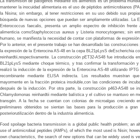
La transmisión de patógenos mediante los alimentos es un problema mundial 
mantener la inocuidad alimentaria es el uso de péptidos antimicrobianos (PA
la Nisina; sin embargo, al tener restricciones en su uso debido sus propias
búsqueda de nuevas opciones que puedan ser ampliamente utilizadas. La E
Enterococcus faecalis, presenta un amplio espectro de inhibición frente a
alimenticia comoStaphylococcus aureus y Listeria monocytogenes; sin emb
humano, se manifiesta la necesidad de contar con plataformas de expresión
Por lo anterior, en el presente trabajo se han desarrollado las construcci
la expresión de la Enterocina AS-48 en la cepa BL21pLysS deEscherichia co
reinhardtii,respectivamente. La construcción pET32-AS48 fue introducida en
BL21pLysS mediante choque térmico, y tras confirmar la transformación y
realizó la inducción de la expresión de la Enterocina AS-48 utilizando IPTG 
recombinante mediante ELISA indirecta. Los resultados muestran que
mayormente en la fracción proteica insoluble,con las condiciones de inc
después de la inducción. Por otra parte, la construcción p463-AS48 se in
Chlamydomonas reinhardtii mediante balística y el cultivo se mantuvo en med
transgén. A la fecha se cuentan con colonias de microalgas creciendo en
preliminares obtenidos se sientan las bases para la producción a gran
posteriorutilización dentro de la industria alimenticia.
Food spoilage bacteria transmission is a global public health problem; an al
use of antimicrobial peptides (AMPs), of which the most used is Nisin; however
own characteristics, the search of new options that can be widely used is 