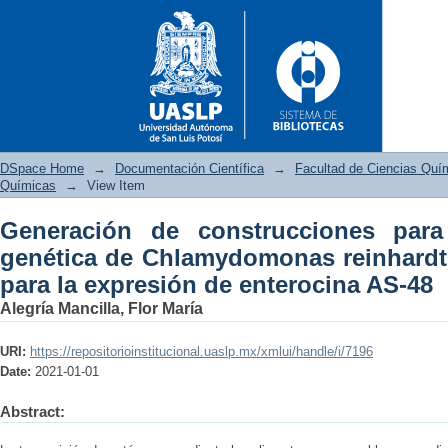
DSpace Home
→
Documentación Científica
→
Facultad de Ciencias Quí
Químicas
→
View Item
Generación de construcciones para
Generación de construcc
genética de Chlamydomonas reinhardtii
Chlamydomonas reinhardtii y E
para la expresión de enterocina AS-48
48
Alegría Mancilla, Flor María
URI:
https://repositorioinstitucional.uaslp.mx/xmlui/handle/i/7196
Date:
2021-01-01
Abstract: