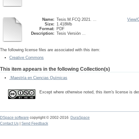
Name:
Tesis.M.FCQ.2021. ...
View/
Size:
1.418Mb
Format:
PDF
Description:
Tesis Versión ...
The following license files are associated with this item:
Creative Commons
This item appears in the following Collection(s)
.Maestría en Ciencias Químicas
Except where otherwise noted, this item's license is d
DSpace software
copyright © 2002-2016
DuraSpace
Contact Us
|
Send Feedback