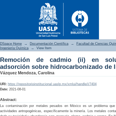
DSpace Home
→
Documentación Científica
→
Facultad de Ciencias Quí
Ingeniería Química
→
View Item
Remoción de cadmio (ii) en sol
Remoción de cadmio (ii
adsorción sobre hidrocarbonizado de li
hidrocarbonizado de lirio acuá
Vázquez Mendoza, Carolina
URI:
https://repositorioinstitucional.uaslp.mx/xmlui/handle/i/7404
Date:
2021-08-01
Abstract:
La contaminación por metales pesados en México es un problema que
actividades antropogénicas, específicamente la minería. Los metales con