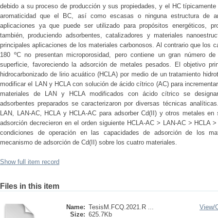
debido a su proceso de producción y sus propiedades, y el HC típicamente
aromaticidad que el BC, así como escasas o ninguna estructura de an
aplicaciones ya que puede ser utilizado para propósitos energéticos, p
también, produciendo adsorbentes, catalizadores y materiales nanoestru
principales aplicaciones de los materiales carbonosos. Al contrario que los 
180 ºC no presentan microporosidad, pero contiene un gran número de 
superficie, favoreciendo la adsorción de metales pesados. El objetivo prin
hidrocarbonizado de lirio acuático (HCLA) por medio de un tratamiento hidrot
modificar el LAN y HCLA con solución de ácido cítrico (AC) para incrementar
materiales de LAN y HCLA modificados con ácido cítrico se desig
adsorbentes preparados se caracterizaron por diversas técnicas analítica
LAN, LAN-AC, HCLA y HCLA-AC para adsorber Cd(II) y otros metales en s
adsorción decrecieron en el orden siguiente HCLA-AC > LAN-AC > HCLA > L
condiciones de operación en las capacidades de adsorción de los mat
mecanismo de adsorción de Cd(II) sobre los cuatro materiales.
Show full item record
Files in this item
Name:
TesisM.FCQ.2021.R ...
View/
Size:
625.7Kb