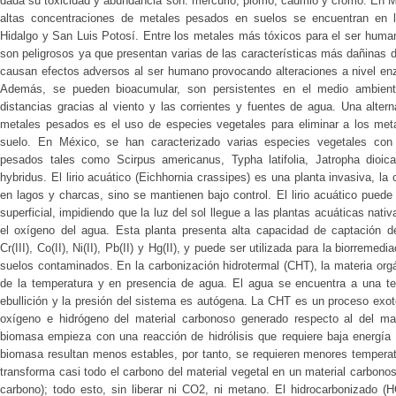
dada su toxicidad y abundancia son: mercurio, plomo, cadmio y cromo. En Mé
altas concentraciones de metales pesados en suelos se encuentran en l
Hidalgo y San Luis Potosí. Entre los metales más tóxicos para el ser humano
son peligrosos ya que presentan varias de las características más dañinas
causan efectos adversos al ser humano provocando alteraciones a nivel enzim
Además, se pueden bioacumular, son persistentes en el medio ambient
distancias gracias al viento y las corrientes y fuentes de agua. Una alter
metales pesados es el uso de especies vegetales para eliminar a los met
suelo. En México, se han caracterizado varias especies vegetales con
pesados tales como Scirpus americanus, Typha latifolia, Jatropha dioic
hybridus. El lirio acuático (Eichhornia crassipes) es una planta invasiva, l
en lagos y charcas, sino se mantienen bajo control. El lirio acuático pued
superficial, impidiendo que la luz del sol llegue a las plantas acuáticas nati
el oxígeno del agua. Esta planta presenta alta capacidad de captación d
Cr(III), Co(II), Ni(II), Pb(II) y Hg(II), y puede ser utilizada para la biorreme
suelos contaminados. En la carbonización hidrotermal (CHT), la materia org
de la temperatura y en presencia de agua. El agua se encuentra a una t
ebullición y la presión del sistema es autógena. La CHT es un proceso exot
oxígeno e hidrógeno del material carbonoso generado respecto al del mat
biomasa empieza con una reacción de hidrólisis que requiere baja energía
biomasa resultan menos estables, por tanto, se requieren menores temperat
transforma casi todo el carbono del material vegetal en un material carbono
carbono); todo esto, sin liberar ni CO2, ni metano. El hidrocarbonizado (H