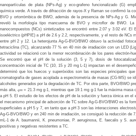
nanopartículas de plata (NPs-Ag) y eco-grafeno funcionalizado (G) emp
química verde. A través de difracción de rayos-X y Raman se confirmó la co
BVO y ortorrómbica de BWO, además de la presencia de NPs-Ag y G. Micr
reveló la morfología tipo mancuerna de BVO y microflor de BWO. La b
nanocompuestos (NCs) sintetizados se encontró entre 2.07 y 3.02 eV. E
isoeléctrico (pHPIE) a pH de 2.6 y 2.2, respectivamente, y el resto de NCs m
entre pH 2 y 12. La heterojunta Ag-G-BVO/BWO obtuvo la actividad fotocat
tetraciclina (TC), alcanzando 77 % en 40 min de irradiación con un LED (Li
actividad se relacionó con la menor recombinación de los pares electrón
Se encontró que el pH de la solución (3, 5 y 7), dosis de fotocataliza
concentración inicial de TC (10, 15 y 20 mg L-1) impactan en el desempe
determinó que los huecos y superóxidos son las especies principales que
cromatografía de gases acoplada a espectrometría de masas (CG-MS) se iden
alcoholes generados por la degradación de TC. Por otra parte, BVO/BWO pre
más alta, 𝑞𝑚 = 21.3 mg g-1, mientras que 19.1 mg g-1 fue la máxima ma
a pH 5. El estudio de los efectos de pH de la solución y fuerza iónica en el 
el mecanismo principal de adsorción de TC sobre Ag-G-BVO/BWO es la form
superficiales a pH 5 y 7, en tanto que a pH 3 son las interacciones electros
Ag-G-BVO/BWO y en 240 min de irradiación, se consiguió la reducción de 7.
mL-1 de A. baumannii, K. pneumoniae, P. aeruginosa, E. faecalis y S. aur
positivas y negativas resistentes a TC.