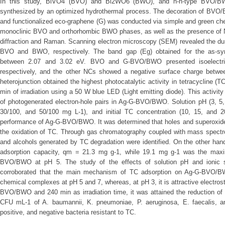
In this study, BiVO4 (BVO) and Bi2WO6 (BWO), and n-n-type BVO/BWO
synthesized by an optimized hydrothermal process. The decoration of BVO/B
and functionalized eco-graphene (G) was conducted via simple and green ch
monoclinic BVO and orthorhombic BWO phases, as well as the presence of 
diffraction and Raman. Scanning electron microscopy (SEM) revealed the dum
BVO and BWO, respectively. The band gap (Eg) obtained for the as-sy
between 2.07 and 3.02 eV. BVO and G-BVO/BWO presented isoelectric
respectively, and the other NCs showed a negative surface charge be
heterojunction obtained the highest photocatalytic activity in tetracycline (
min of irradiation using a 50 W blue LED (Light emitting diode). This activit
of photogenerated electron-hole pairs in Ag-G-BVO/BWO. Solution pH (3, 5,
30/100, and 50/100 mg L-1), and initial TC concentration (10, 15, and 2
performance of Ag-G-BVO/BWO. It was determined that holes and superoxide 
the oxidation of TC. Through gas chromatography coupled with mass spectr
and alcohols generated by TC degradation were identified. On the other h
adsorption capacity, qm = 21.3 mg g-1, while 19.1 mg g-1 was the ma
BVO/BWO at pH 5. The study of the effects of solution pH and ionic st
corroborated that the main mechanism of TC adsorption on Ag-G-BVO/BWO
chemical complexes at pH 5 and 7, whereas, at pH 3, it is attractive electrost
BVO/BWO and 240 min as irradiation time, it was attained the reduction of 
CFU mL-1 of A. baumannii, K. pneumoniae, P. aeruginosa, E. faecalis, an
positive, and negative bacteria resistant to TC.