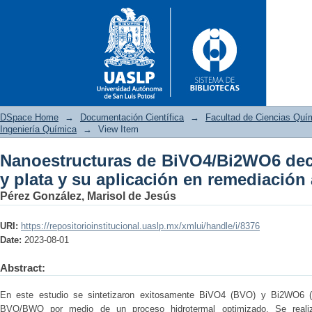
DSpace Home
→
Documentación Científica
→
Facultad de Ciencias Quí
Ingeniería Química
→
View Item
Nanoestructuras de BiVO4/Bi2WO6 dec
Nanoestructuras de BiVO4/Bi2
y plata y su aplicación en remediación
en remediación ambiental
Pérez González, Marisol de Jesús
URI:
https://repositorioinstitucional.uaslp.mx/xmlui/handle/i/8376
Date:
2023-08-01
Abstract:
En este estudio se sintetizaron exitosamente BiVO4 (BVO) y Bi2WO6 (
BVO/BWO por medio de un proceso hidrotermal optimizado. Se real