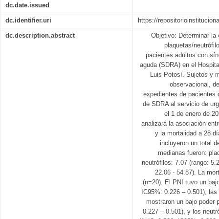
dc.date.issued
dc.identifier.uri
https://repositorioinstitucio
dc.description.abstract
Objetivo: Determinar la 
plaquetas/neutrófil
pacientes adultos con sínd
aguda (SDRA) en el Hospita
Luis Potosí. Sujetos y 
observacional, de
expedientes de pacientes 
de SDRA al servicio de urg
el 1 de enero de 2
analizará la asociación ent
y la mortalidad a 28 d
incluyeron un total d
medianas fueron: plaq
neutrófilos: 7.07 (rango: 5.
22.06 - 54.87). La mor
(n=20). El PNI tuvo un baj
IC95%: 0.226 – 0.501), las
mostraron un bajo poder 
0.227 – 0.501), y los neut