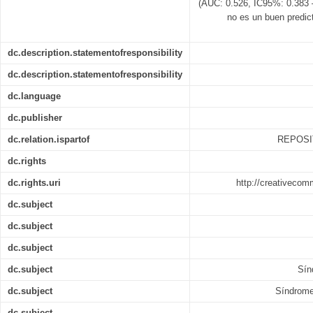
(AUC: 0.526, IC95%: 0.383 
no es un buen predic
dc.description.statementofresponsibility
dc.description.statementofresponsibility
dc.language
dc.publisher
dc.relation.ispartof
REPOSI
dc.rights
dc.rights.uri
http://creativecom
dc.subject
dc.subject
dc.subject
dc.subject
Sín
dc.subject
Síndrome 
dc.subject