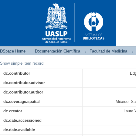
DSpace Home
→
Documentación Científica
→
Facultad de Medicina
→
Show simple item record
Capacidad predictiva del índi
dc.contributor
Edg
días en adultos con síndrome 
dc.contributor.advisor
50
dc.contributor.author
dc.coverage.spatial
México. Sa
dc.creator
Laura 
dc.date.accessioned
dc.date.available