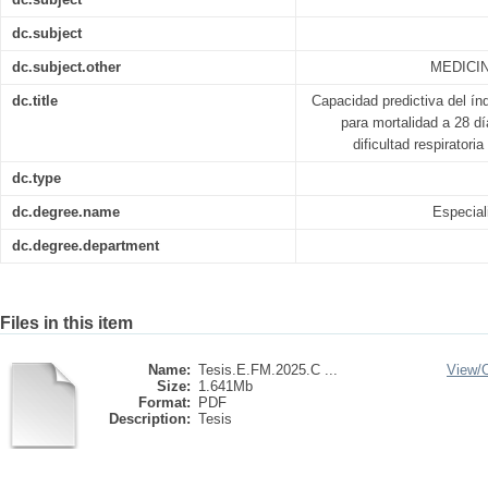
dc.subject
dc.subject.other
MEDICIN
dc.title
Capacidad predictiva del índ
para mortalidad a 28 d
dificultad respirator
dc.type
dc.degree.name
Especial
dc.degree.department
Files in this item
Name:
Tesis.E.FM.2025.C ...
View/
Size:
1.641Mb
Format:
PDF
Description:
Tesis