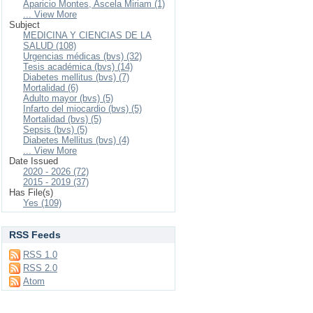
Aparicio Montes, Ascela Miriam (1)
... View More
Subject
MEDICINA Y CIENCIAS DE LA
SALUD (108)
Urgencias médicas (bvs) (32)
Tesis académica (bvs) (14)
Diabetes mellitus (bvs) (7)
Mortalidad (6)
Adulto mayor (bvs) (5)
Infarto del miocardio (bvs) (5)
Mortalidad (bvs) (5)
Sepsis (bvs) (5)
Diabetes Mellitus (bvs) (4)
... View More
Date Issued
2020 - 2026 (72)
2015 - 2019 (37)
Has File(s)
Yes (109)
RSS Feeds
RSS 1.0
RSS 2.0
Atom