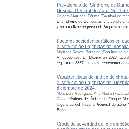
Prevalencia del Síndrome de Burnou
Hospital General de Zona No. 1 de
Cordero Martínez, Fátima
(
Facultad de Med
El síndrome de Burnout es una condición p
y baja realización personal. Su prevalencia
Factores sociodemográficos en paci
el servicio de urgencias del hospit
Martínez Reyes, Bernardo
(
Facultad de Me
Antecedentes. En México en 2023, acorde 
registraron 8837 suicidios, representando d
Características del índice de choq
el servicio de urgencias del Hospi
diciembre de 2024
Moncivais Rodríguez, Ana Maura
(
Facultad
Características del Índice de Choque Mo
Urgencias del Hospital General de Zona N
Edgar ...
Grado de severidad del pie diabétic