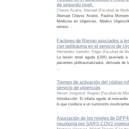
de segundo nivel.
Chávez Avalos, Abimael
(
Facultad de Medi
Abimael Chávez Avalos, Paulina Monserr
Medicina en Urgencias, Médico Urgenciól
retraso ...
Factores de Riesgo asociados a les
con politrauma en el servicio de U
Hernández Santeliz, Edgar
(
Facultad de Me
La lesión renal aguda (LRA) asociada a 
pacientes politraumatizados, derivada de 
...
Tiempo de activación del código inf
servicio de urgencias
Hevert Jonguitud, Rogelio
(
Facultad de Med
Introducción: El infarto agudo al miocardio
lo que conduce a un suministro insuficiente
Asociación de los niveles de DPP4
neumonía por SARS-COV2 ingresad