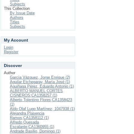
Subjects
This Collection
By Issue Date
Authors
Titles
Subjects
My Account
Login
Register
Discover
Author
García Vázquez, Jorge Enrique (2)
Aguilar Etchegaray, María José (1)
Aguiñaga Pérez, Eduardo Antonio (1)
ALBERTO MANUEL CORTES
CISNEROS;CA1358257 (1)
Alberto Tolentino Flores;CA1358423
(1)
Aldo Olaf Lugo Martínez; 1047938 (1)
Alejandra Plasencia
Ramos;CA1358112 (1)
Alfredo Quesada
Escalante;CA1360955 (1)
Andrade Basilio, Domingo (1)