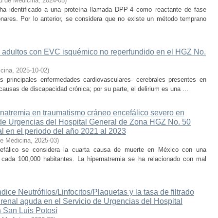
d de Medicina
,
2024-05
)
a identificado a una proteína llamada DPP-4 como reactante de fase
ares. Por lo anterior, se considera que no existe un método temprano
es adultos con EVC isquémico no reperfundido en el HGZ No.
icina
,
2025-10-02
)
s principales enfermedades cardiovasculares- cerebrales presentes en
causas de discapacidad crónica; por su parte, el delirium es una ...
rnatremia en traumatismo cráneo encefálico severo en
o de Urgencias del Hospital General de Zona HGZ No. 50
al en el periodo del año 2021 al 2023
de Medicina
,
2025-03
)
cefálico se considera la cuarta causa de muerte en México con una
 cada 100,000 habitantes. La hipernatremia se ha relacionado con mal
dice Neutrófilos/Linfocitos/Plaquetas y la tasa de filtrado
 renal aguda en el Servicio de Urgencias del Hospital
 San Luis Potosí