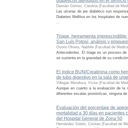
diabéticos atendidos en el servici
Damián Gómez, Carolina
(
Facultad de Med
Las ulceras de pie diabético son respons
Diabetes Mellitus en los hospitales de nu
...
Triage, herramienta imprescindible
San Luís Potosí, análisis y propues
Osorio Olvera, Nabhile
(
Facultad de Medici
Antecedentes. El triage es un proceso de c
se sustenta en la gravedad de su condición 
El índice BUN/Creatinina como herr
de tubo digestivo en la sala de urg
Villegas Mendoza, Víctor
(
Facultad de Med
Aunque en cuanto a la evaluación de la m
diferentes escalas pronósticas, ninguna de e
Evaluación del porcentaje de apego
mortalidad a 30 días en pacientes 
del Hospital General de Zona 50
Hernández Sotelo, Cristian
(
Facultad de Me