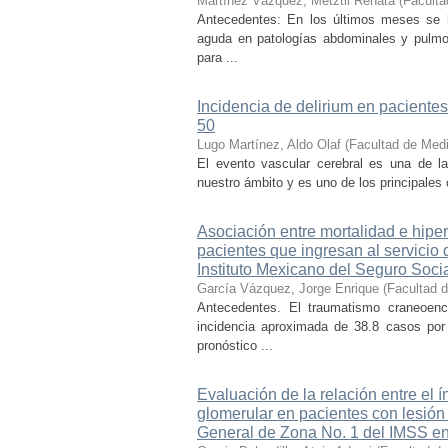
Martínez Vázquez, Metztli Renata
(
Faculta
Antecedentes: En los últimos meses se h
aguda en patologías abdominales y pulmon
para ...
Incidencia de delirium en pacient
50
Lugo Martínez, Aldo Olaf
(
Facultad de Med
El evento vascular cerebral es una de la
nuestro ámbito y es uno de los principales 
Asociación entre mortalidad e hipe
pacientes que ingresan al servici
Instituto Mexicano del Seguro Soci
García Vázquez, Jorge Enrique
(
Facultad 
Antecedentes. El traumatismo craneoen
incidencia aproximada de 38.8 casos por
pronóstico ...
Evaluación de la relación entre el ín
glomerular en pacientes con lesión
General de Zona No. 1 del IMSS en