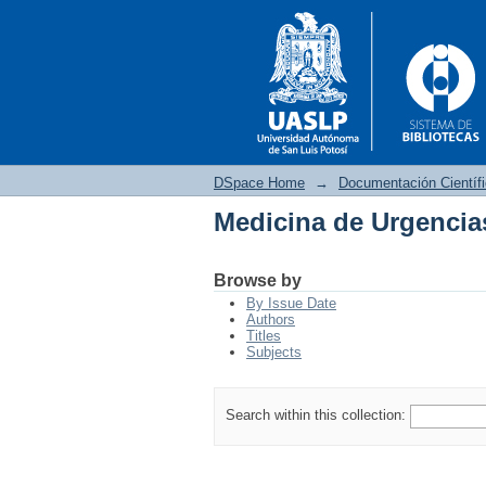
DSpace Home
→
Documentación Científ
Medicina de Urgencia
Medicina de Urgencia
Browse by
By Issue Date
Authors
Titles
Subjects
Search within this collection: