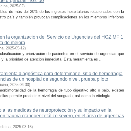
o de urgencias HGZ 50
icina
,
2025-02
)
ables de más del 20% de los ingresos hospitalarios relacionados con la
estro país y también provocan complicaciones en los miembros inferiores
 en la organización del Servicio de Urgencias del HGZ MF 1
ta de mejora
na
,
2025-05-12
)
lasificación y priorización de pacientes en el servicio de urgencias que
y la prioridad de atención inmediata. Esta herramienta es ...
amienta diagnóstica para determinar el sitio de hemorragia
encias de un hospital de segundo nivel, prueba piloto
icina
,
2025-04-30
)
orbimortalidad de la hemorragia de tubo digestivo alto o bajo, existen
llas permite predecir el nivel del sangrado, así como la etiología ...
 a las medidas de neuroprotección y su impacto en la
con trauma craneoencefálico severo, en el área de urgencias
dicina
,
2025-03-15
)