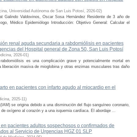
cina, Universidad Autónoma de San Luis Potosí
,
2026-02
)
at Galindo Valdovinos, Oscar Sosa Hernández Residente de 3 año de
ogo, Médico Epidemiólogo Introducción: Objetivo General: Calcular el
ión renal aguda secundaria a rabdomiólisis en pacientes
rgencias del Hospital general de Zona 50, San Luis Potosí
dicina
,
2026-01
)
rabdomiólisis es una complicación grave y potencialmente mortal en
la liberación masiva de mioglobina y otras enzimas musculares tras daño
arto en pacientes con infarto agudo al miocardio en el
icina
,
2025-11
)
 (IAM) se origina debido a una disminución del flujo sanguíneo coronario,
 de oxígeno al corazón y a una isquemia cardíaca. El abordaje ...
 en pacientes adultos sospechosos o confirmados de
os al Servicio de Urgencias HGZ 01 SLP