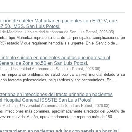
ección de catéter Mahurkar en pacientes con ERC V, que
Z 50, IMSS, San Luis Potosí.
d de Medicina, Universidad Autónoma de San Luis Potosí
,
2026-05
)
ntral tipo Mahurkar representa una de las principales complicaciones en
C) estadio V que requieren hemodiálisis urgente. En el Servicio de ...
 intento suicida en pacientes adultos que ingresan al
 General de Zona no.50 en San Luis Potosí.
icina, Universidad Autónoma de San Luis Potosí
,
2026-06
)
ta un importante problema de salud pública a nivel mundial debido a su
 con factores psicosociales, psiquiátricos y socioeconómicos. En ...
acteriana en infecciones del tracto urinario en pacientes
del Hospital General ISSSTE San Luis Potosí.
e Medicina, Universidad Autónoma de San Luis Potosí
,
2026-03
)
e las infecciones más comunes, aproximadamente alrededor del 50-60% de
 vez en su vida. Al año, aproximadamente se reportan más de 150 ...
de tratamiento en pacientes adultos con sepsis en hospital