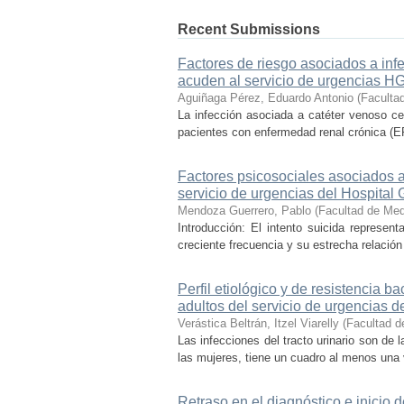
Recent Submissions
Factores de riesgo asociados a inf
acuden al servicio de urgencias HG
Aguiñaga Pérez, Eduardo Antonio
(
Faculta
La infección asociada a catéter venoso ce
pacientes con enfermedad renal crónica (ER
Factores psicosociales asociados a
servicio de urgencias del Hospital
Mendoza Guerrero, Pablo
(
Facultad de Med
Introducción: El intento suicida represen
creciente frecuencia y su estrecha relación
Perfil etiológico y de resistencia b
adultos del servicio de urgencias 
Verástica Beltrán, Itzel Viarelly
(
Facultad d
Las infecciones del tracto urinario son d
las mujeres, tiene un cuadro al menos una
Retraso en el diagnóstico e inicio 