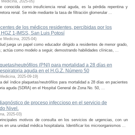
e Medicina
,
2025-05
)
te conocida como insuficiencia renal aguda, es la pérdida repentina y
etora renal. Se mide mediante la tasa de filtración glomerular ...
entes de los médicos residentes, percibidas por los
l HGZ 1-IMSS, San Luis Potosí
de Medicina
,
2025-04
)
lud juega un papel como educador dirigido a residentes de menor grado,
; actúa como modelo a seguir, demostrando habilidades clínicas, ...
quetas/neutrófilos (PNI) para mortalidad a 28 días en
 respiratoria aguda en el H.G.Z. Número 50
 Medicina
,
2025-09-19
)
a del índice plaquetas/neutrófilos para mortalidad a 28 días en pacientes
oria aguda (SDRA) en el Hospital General de Zona No. 50, ...
iagnóstico de proceso infeccioso en el servicio de
do Nivel.
ina
,
2025-03
)
rincipales motivos de consulta en los servicios de urgencias, con un
s en una unidad médica hospitalaria. Identificar los microorganismos ...