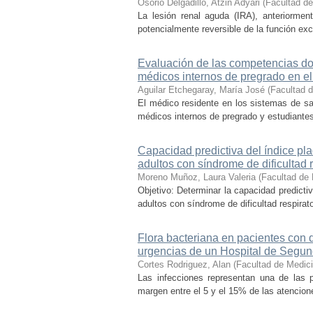
Osorio Delgadillo, Atzin Adyari
(
Facultad d
La lesión renal aguda (IRA), anteriormen
potencialmente reversible de la función excr
Evaluación de las competencias doc
médicos internos de pregrado en e
Aguilar Etchegaray, María José
(
Facultad 
El médico residente en los sistemas de sa
médicos internos de pregrado y estudiantes
Capacidad predictiva del índice pla
adultos con síndrome de dificultad
Moreno Muñoz, Laura Valeria
(
Facultad de
Objetivo: Determinar la capacidad predictiv
adultos con síndrome de dificultad respirat
Flora bacteriana en pacientes con d
urgencias de un Hospital de Segun
Cortes Rodriguez, Alan
(
Facultad de Medic
Las infecciones representan una de las p
margen entre el 5 y el 15% de las atencione