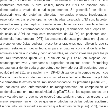
particular; los criterios de diagnóstico se basan en el cuadro clínico y neur
anatómica afectada. A nivel celular, todas las END se asocian con l
demostrados a través de estudios postmortem. Se generalizó por ello el t
descubrimiento de proteínas alteradas nombradas priones, involucradas 
espongiforme. Las proteinopatías identificadas para cada END son; la proteín
neurofibrilares y del péptido β-amiloide en placas seniles para la enferm
sinucleína en la enfermedad de Parkinson (EP) y demencia por cuerpos de 
de unión al ADN de respuesta transactiva de 43kDa) en pacientes con es
demencia frontotemporal (DFT). La presencia de estas proteínas en tejidos per
a proponer que éstas pudieran presentar alteraciones que reflejen lo que s
permitir establecer nuevas técnicas para el diagnóstico inicial de la enf
actuales son de alto costo y poco accesibles, así como invasivas para los pa
de Tau fosforilada (pTauT231), α-sinucleína y TDP-43 en biopsias de
neurodegenerativas y comparar su expresión en sujetos sanos. Metodologí
retroauricular donde cada grupo estuvo conformado por 18 pacientes con 
evaluó p-TauT231, α- sinucleína y TDP-43 utilizando anticuerpos específico
Para la cuantificación de inmunopositividad se utilizó el software ImageJ del
Se demostró la expresión de imnunopositividad de las proteínas p-TauT231, 
de pacientes con enfermedades neurodegenerativas en comparación con
tendencia a menor inmunopositividad de pTauT231 en los sujetos sanos; en e
muy variable por lo que no se observó una tendencia entre los grupos y p
menor expresión en el núcleo que en el citoplasma de las células epidérmi
En conjunto, los resultados muestran que la expresión de pTau(T231), α-sin