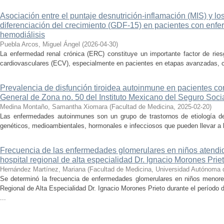
Asociación entre el puntaje desnutrición-inflamación (MIS) y los
diferenciación del crecimiento (GDF-15) en pacientes con enfe
hemodiálisis
Puebla Arcos, Miguel Ángel
(
2026-04-30
)
La enfermedad renal crónica (ERC) constituye un importante factor de ries
cardiovasculares (ECV), especialmente en pacientes en etapas avanzadas, c
Prevalencia de disfunción tiroidea autoinmune en pacientes con
General de Zona no. 50 del Instituto Mexicano del Seguro Soci
Medina Montaño, Samantha Xiomara
(
Facultad de Medicina
,
2025-02-20
)
Las enfermedades autoinmunes son un grupo de trastornos de etiología de
genéticos, medioambientales, hormonales e infecciosos que pueden llevar a la 
Frecuencia de las enfermedades glomerulares en niños atendid
hospital regional de alta especialidad Dr. Ignacio Morones Prie
Hernández Martínez, Mariana
(
Facultad de Medicina, Universidad Autónoma 
Se determinó la frecuencia de enfermedades glomerulares en niños menore
Regional de Alta Especialidad Dr. Ignacio Morones Prieto durante el período 
...