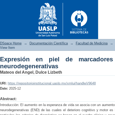
DSpace Home
→
Documentación Científica
→
Facultad de Medicina
→
View Item
Expresión en piel de marcadores
Expresión en piel de marcado
neurodegenerativas
Mateos del Angel, Dulce Lizbeth
URI:
https://repositorioinstitucional.uaslp.mx/xmlui/handle/i/9648
Date:
2025-12
Abstract:
Introducción: El aumento en la esperanza de vida se asocia con un aumento
neurodegenerativas (END) de las cuales el deterioro cognitivo y motor es 