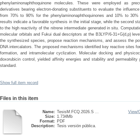
phenylaminonaphthoquinone molecules. These were employed as precu
derivatives bearing electron-donating substituents to evaluate the influence
from 70% to 90% for the phenylaminonaphthoquinones and 10% to 30% f
results indicate a favorable synthesis in the initial stage, while the second 
to the high reactivity of the nitrene intermediate generated in situ. Computat
molecular orbitals and Fukui dual descriptors at the B3LYP/6-31+G(d,p) level 
the synthesized species, propose reaction mechanisms, and assess the pote
DNA intercalators. The proposed mechanisms identified key reactive sites for
formation, and intramolecular cyclization. Molecular docking and physicoc
doxorubicin control, yielded affinity energies and stability and permeabilit
standard.
Show full item record
Files in this item
Name:
TesisM.FCQ.2026.S ...
View/
Size:
1.734Mb
Format:
PDF
Description:
Tesis versión pública.