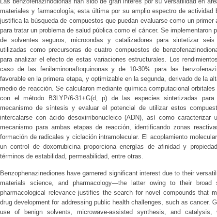
Las benzofenazinodionas han sido de gran interés por su versatilidad en áre
materiales y farmacología; esta última por su amplio espectro de actividad b
justifica la búsqueda de compuestos que puedan evaluarse como un primer a
para tratar un problema de salud pública como el cáncer. Se implementaron 
de solventes seguros, microondas y catalizadores para sintetizar seis
utilizadas como precursoras de cuatro compuestos de benzofenazinodiona
para analizar el efecto de estas variaciones estructurales. Los rendimient
caso de las fenilaminonaftoquinonas y de 10-30% para las benzofenazin
favorable en la primera etapa, y optimizable en la segunda, derivado de la alt
medio de reacción. Se calcularon mediante química computacional orbitales 
con el método B3LYP/6-31+G(d, p) de las especies sintetizadas para 
mecanismo de síntesis y evaluar el potencial de utilizar estos compuest
intercalarse con ácido desoxirribonucleico (ADN), así como caracterizar u
mecanismo para ambas etapas de reacción, identificando zonas reactivas
formación de radicales y ciclación intramolecular. El acoplamiento molecula
un control de doxorrubicina proporciona energías de afinidad y propieda
términos de estabilidad, permeabilidad, entre otras.
Benzophenazinediones have garnered significant interest due to their versatili
materials science, and pharmacology—the latter owing to their broad sp
pharmacological relevance justifies the search for novel compounds that m
drug development for addressing public health challenges, such as cancer. Gr
use of benign solvents, microwave-assisted synthesis, and catalysis,