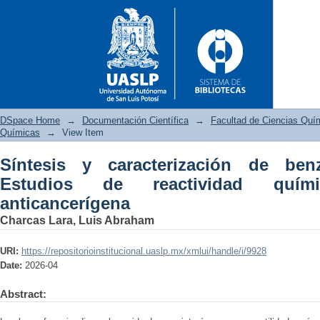
DSpace Home
→
Documentación Científica
→
Facultad de Ciencias Quí
Químicas
→
View Item
Síntesis y caracterización de ben
Síntesis y caracterización 
Estudios de reactividad quím
química y actividad anticance
anticancerígena
Charcas Lara, Luis Abraham
URI:
https://repositorioinstitucional.uaslp.mx/xmlui/handle/i/9928
Date:
2026-04
Abstract: