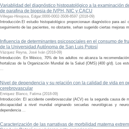
Variablidad del diagnóstico histopatológico a la examinación de
de parafina de biopsia de IVPH, NIC y CACU
Villegas-Hinojosa, Edgar;0000-0002-3508-8597
(
2018-09
)
Introducción.El estudio histopatológico proporcionaun diagnóstico para así 
seguimiento de las pacientes, no obstante, sehan sugerido ciertas mejoras m
Influencia de determinantes psicosociales en el consumo de fru
de la Universidad Autónoma de San Luis Potosí
Vázquez Reyna, José Iván
(
2018-09
)
Introducción. En México, 70% de los adultos no alcanza la recomendación
hortalizas de la Organización Mundial de la Salud (OMS) (400 g/d). Los est
...
Nivel de dependencia y su relación con la calidad de vida en 
cerebrovascular
Enriquez Blanco, Fatima
(
2018-09
)
Introducción: El accidente cerebrovascular (ACV) es la segunda causa de 
discapacidad a nivel mundial originando secuelas neurológicas y neuro
dependencia ...
Caracterización de las narrativas de morbilidad materna extre