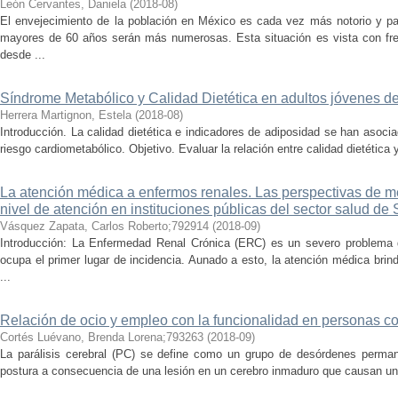
León Cervantes, Daniela
(
2018-08
)
El envejecimiento de la población en México es cada vez más notorio y p
mayores de 60 años serán más numerosas. Esta situación es vista con fre
desde ...
Síndrome Metabólico y Calidad Dietética en adultos jóvenes d
Herrera Martignon, Estela
(
2018-08
)
Introducción. La calidad dietética e indicadores de adiposidad se han asoc
riesgo cardiometabólico. Objetivo. Evaluar la relación entre calidad dietética 
La atención médica a enfermos renales. Las perspectivas de m
nivel de atención en instituciones públicas del sector salud de
Vásquez Zapata, Carlos Roberto;792914
(
2018-09
)
Introducción: La Enfermedad Renal Crónica (ERC) es un severo problema 
ocupa el primer lugar de incidencia. Aunado a esto, la atención médica brin
...
Relación de ocio y empleo con la funcionalidad en personas con
Cortés Luévano, Brenda Lorena;793263
(
2018-09
)
La parálisis cerebral (PC) se define como un grupo de desórdenes perman
postura a consecuencia de una lesión en un cerebro inmaduro que causan una l