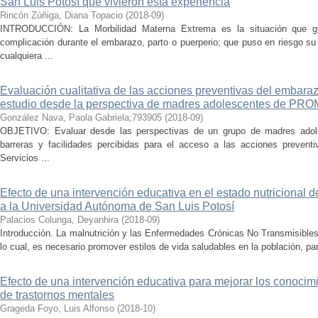
San Luis Potosí que vivieron esta experiencia
Rincón Zúñiga, Diana Topacio
(
2018-09
)
INTRODUCCIÓN: La Morbilidad Materna Extrema es la situación que g
complicación durante el embarazo, parto o puerperio; que puso en riesgo su
cualquiera ...
Evaluación cualitativa de las acciones preventivas del embara
estudio desde la perspectiva de madres adolescentes de P
González Nava, Paola Gabriela;793905
(
2018-09
)
OBJETIVO: Evaluar desde las perspectivas de un grupo de madres adoles
barreras y facilidades percibidas para el acceso a las acciones prevent
Servicios ...
Efecto de una intervención educativa en el estado nutricional 
a la Universidad Autónoma de San Luis Potosí
Palacios Colunga, Deyanhira
(
2018-09
)
Introducción. La malnutrición y las Enfermedades Crónicas No Transmisibles
lo cual, es necesario promover estilos de vida saludables en la población, par
Efecto de una intervención educativa para mejorar los conocimi
de trastornos mentales
Grageda Foyo, Luis Alfonso
(
2018-10
)