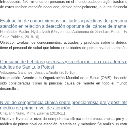
Introducción: 450 millones en personas en el mundo padecen algún trastorn
de estas reciben atención adecuada, debido principalmente, a la insuficiencia
Evaluación de conocimientos, actitudes y prácticas del persona
atención en relación a detección oportuna del cáncer de mama
Hernández Paulin, Nydia Iveth
(
Universidad Autónoma de San Luis Potosí. Fa
Salud Pública
,
2018-10
)
Objetivo. Evaluar los conocimientos, actitudes y prácticas sobre la det
tiene el personal de salud que labora en unidades de primer nivel de atención
Consumo de bebidas gaseosas y su relación con marcadores de
adultos de San Luis Potosí
Velázquez Sánchez, Jessica Anahí
(
2018-10
)
Introducción. Acorde a la Organización Mundial de la Salud (OMS), las en
sido consideradas como la principal causa de muerte en todo el mundo.
desarrollo ...
Nivel de competencia clínica sobre preeclampsia pre y post in
médico de primer nivel de atención
Chavarin Nuño, Mirna Zulema
(
2018-11
)
Objetivo: Evaluar el nivel de competencia clínica sobre preeclampsia pre y 
médico de primer nivel de atención. Materiales y métodos: Se realizó un estudi